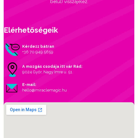
belül) visszajelez.
Elérhetőségeik
Kérdezz bátran
+36 70 949 5659
A mozgás csodája itt vár Rád:
9024 Győr, Nagy Imre u. 51.
E-mail:
hello@miraclemagic.hu