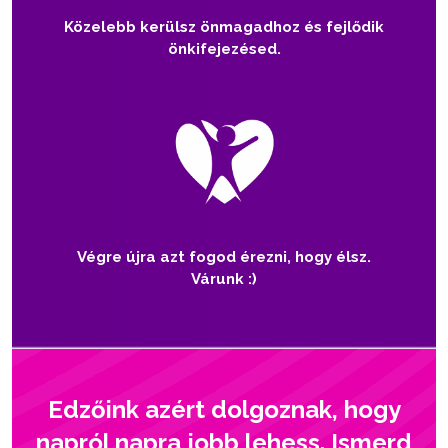
Közelebb kerülsz önmagadhoz és fejlődik
önkifejezésed.
Végre újra azt fogod érezni, hogy élsz.
Várunk :)
Edzőink azért dolgoznak, hogy
napról napra jobb lehess. Ismerd