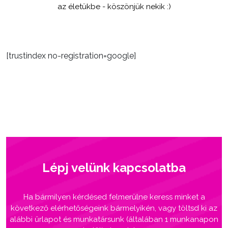
az életükbe - köszönjük nekik :)
[trustindex no-registration=google]
Lépj velünk kapcsolatba
Ha bármilyen kérdésed felmerülne keress minket a
következő elérhetőségeink bármelyikén, vagy töltsd ki az
alábbi űrlapot és munkatársunk (általában 1 munkanapon