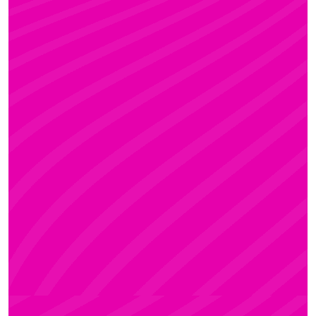
KRISZTI
Rúdsport és Rúdművészet, Aerial Art és Aerial
Fitness