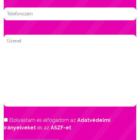
Elolvastam és elfogadom az
Adatvédelmi
irányelveket
és az
ÁSZF-et