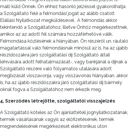
mail) küld Önnek. Ön ehhez hasonló jelzéssel gyakorolhatja
a Szolgáltató felé a felmondási jogát az alább csatolt
Elállási Nyilatkozat megküldésével. A felmondás akkor
tekintendő a Szolgáltatóhoz, illetve Önhöz megérkezettnek,
amikor az az adott fél számára hozzáférhetővé válik.
Felmondása közlésének a hiányában, Ön részéről un. ráutaló
magatartással való felmondásnak minősül az is, ha az újabb
részidőszakra járó szolgáltatási díj Szolgáltató általi
lehívására adott felhatalmazását-, vagy bankjánál a díjnak a
Szolgáltató részére való folyamatos utalására adott
megbízását visszavonja, vagy visszavonás hiányában, akkor
is, ha az újabb részidőszakra járó szolgáltatási díj bármely
oknál fogva a Szolgáltatóhoz nem érkezik meg.
4, Szerződés létrejötte, szolgáltatói visszajelzés
A Szolgáltató köteles az Ön ajánlattételi jognyilatkozatának,
termék vásárlásának vagyis az előfizetésének, termék
megrendelésének megérkezését elektronikus úton