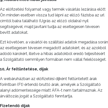
Az előfizetési folyamat vagy termék vásárlás lezárása előtt
Ön minden esetben vissza tud lépni az előző fázisba az url
címtől balra található (Ugrás az előző oldalra) nyíl
segítségével, majd javítani tudja az esetlegesen tévesen
bevitt adatokat.
Ezt követően, a vásárlói és szállítási adatok megadása során
az esetlegesen tévesen megadott adatokért, és az azokból
adódó károkért, illetve a hibás adatokból eredő teljesítésért
a Szolgáltató semmilyen formában nem vállal felelősséget.
10, Ár feltüntetése, díjak
A webáruházban az előfizetési díjként feltüntetett árak
forintban (Ft) értendő bruttó árak, amelyek a Szolgáltató
alanyi adómentessége miatt ÁFA-t nem tartalmaznak. Az
árváltozás jogát a Szolgáltató fenntartja.
Fizetendő díjak