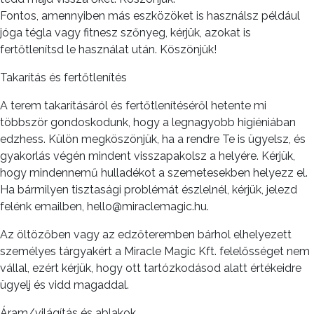
Fontos, amennyiben más eszközöket is használsz például
jóga tégla vagy fitnesz szőnyeg, kérjük, azokat is
fertőtlenítsd le használat után. Köszönjük!
Takarítás és fertőtlenítés
A terem takarításáról és fertőtlenítéséről hetente mi
többször gondoskodunk, hogy a legnagyobb higiéniában
edzhess. Külön megköszönjük, ha a rendre Te is ügyelsz, és
gyakorlás végén mindent visszapakolsz a helyére. Kérjük,
hogy mindennemű hulladékot a szemetesekben helyezz el.
Ha bármilyen tisztasági problémát észlelnél, kérjük, jelezd
felénk emailben, hello@miraclemagic.hu.
Az öltözőben vagy az edzőteremben bárhol elhelyezett
személyes tárgyakért a Miracle Magic Kft. felelősséget nem
vállal, ezért kérjük, hogy ott tartózkodásod alatt értékeidre
ügyelj és vidd magaddal.
Áram/világítás és ablakok