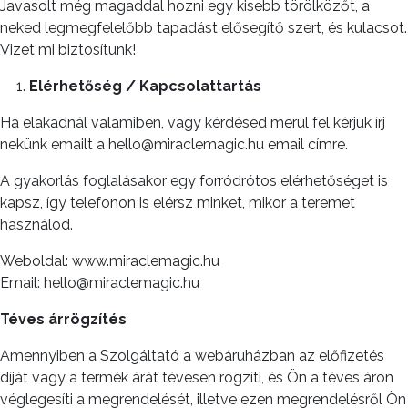
Javasolt még magaddal hozni egy kisebb törölközőt, a
neked legmegfelelőbb tapadást elősegítő szert, és kulacsot.
Vizet mi biztosítunk!
Elérhetőség / Kapcsolattartás
Ha elakadnál valamiben, vagy kérdésed merül fel kérjük írj
nekünk emailt a hello@miraclemagic.hu email címre.
A gyakorlás foglalásakor egy forródrótos elérhetőséget is
kapsz, így telefonon is elérsz minket, mikor a teremet
használod.
Weboldal: www.miraclemagic.hu
Email: hello@miraclemagic.hu
Téves árrögzítés
Amennyiben a Szolgáltató a webáruházban az előfizetés
díját vagy a termék árát tévesen rögzíti, és Ön a téves áron
véglegesíti a megrendelését, illetve ezen megrendelésről Ön