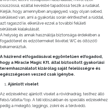
csúszóssá, ezáltal kevésbé tapadóssá teszik a rudakat.
Kérjük, hogy amennyiben anyajegyed, vagy olyan sebed,
sérülésed van, ami a gyakorlás során érintkezhet a rúddal,
azt ragaszd le, elkerülve ezzel a további felületi
sérülések kialakulását.
A helység és annak használója biztonsága érdekében a
fogadóteret és edzőtermeket (kivétel: WC és öltözőt)
bekameráztuk.
A házirend elfogadásával egyöntetűen elfogadod,
hogy a Miracle Magic Kft. által biztosított gyakorlási
teremhasználatot kizárólag saját felelősségre és
egészségesen veszed csak igénybe.
Ajánlott viselet
Az edzésekhez ajánlott viselet a rövidnadrág, testhez álló
felső/atléta/top. A téli időszakban és speciális edzésekhez
pedig a melegítő, leggings, zokni és a térdvédő.