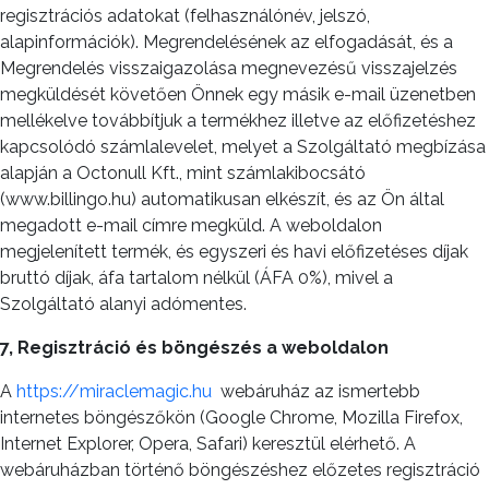
regisztrációs adatokat (felhasználónév, jelszó,
alapinformációk). Megrendelésének az elfogadását, és a
Megrendelés visszaigazolása megnevezésű visszajelzés
megküldését követően Önnek egy másik e-mail üzenetben
mellékelve továbbítjuk a termékhez illetve az előfizetéshez
kapcsolódó számlalevelet, melyet a Szolgáltató megbízása
alapján a Octonull Kft., mint számlakibocsátó
(www.billingo.hu) automatikusan elkészít, és az Ön által
megadott e-mail címre megküld. A weboldalon
megjelenített termék, és egyszeri és havi előfizetéses díjak
bruttó díjak, áfa tartalom nélkül (ÁFA 0%), mivel a
Szolgáltató alanyi adómentes.
7, Regisztráció és böngészés a weboldalon
A
https://miraclemagic.hu
webáruház az ismertebb
internetes böngészőkön (Google Chrome, Mozilla Firefox,
Internet Explorer, Opera, Safari) keresztül elérhető. A
webáruházban történő böngészéshez előzetes regisztráció