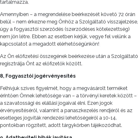
tartalmazza.
Amennyiben – a megrendelése beérkezését követő 72 órán
belül – nem érkezne meg Önhöz a Szolgáltató visszajelzése,
úgy a fogyasztói szerződés (szerződéses kötelezettség)
nem jön létre. Ebben az esetben kérjük, vegye fel velünk a
kapcsolatot a megadott elérhetőségünkön!
Az Ön előfizetési összegének beérkezése után a Szolgáltató
regisztrálja Önt az előfizetők között.
8, Fogyasztói jogérvényesítés
Felhívjuk szíves figyelmét, hogy a megvásárolt terméket
érintően Önnek lehetősége van – a törvényi keretek között –
a szavatossági és elállási jogaival élni. Ezen jogok
érvényesítéséről, valamint a panaszkezelés rendjéről és az
esetleges jogviták rendezési lehetőségeiről a 10-14.
pontokban rögzített, adott tárgykörben tájékozódhat.
9, Adatbeviteli hibák javítása