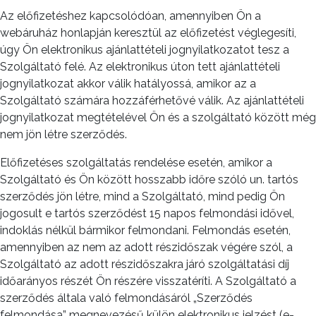
Az előfizetéshez kapcsolódóan, amennyiben Ön a
webáruház honlapján keresztül az előfizetést véglegesíti,
úgy Ön elektronikus ajánlattételi jognyilatkozatot tesz a
Szolgáltató felé. Az elektronikus úton tett ajánlattételi
jognyilatkozat akkor válik hatályossá, amikor az a
Szolgáltató számára hozzáférhetővé válik. Az ajánlattételi
jognyilatkozat megtételével Ön és a szolgáltató között még
nem jön létre szerződés.
Előfizetéses szolgáltatás rendelése esetén, amikor a
Szolgáltató és Ön között hosszabb időre szóló un. tartós
szerződés jön létre, mind a Szolgáltató, mind pedig Ön
jogosult e tartós szerződést 15 napos felmondási idővel,
indoklás nélkül bármikor felmondani. Felmondás esetén,
amennyiben az nem az adott részidőszak végére szól, a
Szolgáltató az adott részidőszakra járó szolgáltatási díj
időarányos részét Ön részére visszatéríti. A Szolgáltató a
szerződés általa való felmondásáról „Szerződés
felmondása” megnevezésű külön elektronikus jelzést (e-