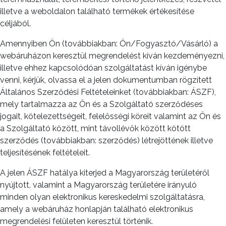
illetve a weboldalon található termékek értékesítése
céljából.
Amennyiben Ön (továbbiakban: Ön/Fogyasztó/Vásárló) a
webáruházon keresztül megrendelést kíván kezdeményezni,
illetve ehhez kapcsolódóan szolgáltatást kíván igénybe
venni, kérjük, olvassa el a jelen dokumentumban rögzített
Általános Szerződési Feltételeinket (továbbiakban: ÁSZF),
mely tartalmazza az Ön és a Szolgáltató szerződéses
jogait, kötelezettségeit, felelősségi köreit valamint az Ön és
a Szolgáltató között, mint távollévők között kötött
szerződés (továbbiakban: szerződés) létrejöttének illetve
teljesítésének feltételeit.
A jelen ÁSZF hatálya kiterjed a Magyarország területéről
nyújtott, valamint a Magyarország területére irányuló
minden olyan elektronikus kereskedelmi szolgáltatásra,
amely a webáruház honlapján található elektronikus
megrendelési felületen keresztül történik.