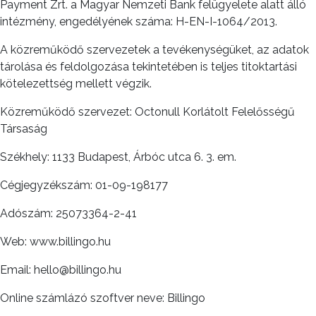
Payment Zrt. a Magyar Nemzeti Bank felügyelete alatt álló
intézmény, engedélyének száma: H-EN-I-1064/2013.
A közreműködő szervezetek a tevékenységüket, az adatok
tárolása és feldolgozása tekintetében is teljes titoktartási
kötelezettség mellett végzik.
Közreműködő szervezet: Octonull Korlátolt Felelősségű
Társaság
Székhely: 1133 Budapest, Árbóc utca 6. 3. em.
Cégjegyzékszám: 01-09-198177
Adószám: 25073364-2-41
Web: www.billingo.hu
Email: hello@billingo.hu
Online számlázó szoftver neve: Billingo