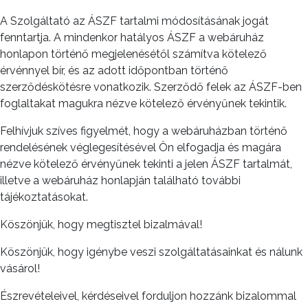
A Szolgáltató az ÁSZF tartalmi módosításának jogát
fenntartja. A mindenkor hatályos ÁSZF a webáruház
honlapon történő megjelenésétől számítva kötelező
érvénnyel bír, és az adott időpontban történő
szerződéskötésre vonatkozik. Szerződő felek az ÁSZF-ben
foglaltakat magukra nézve kötelező érvényűnek tekintik.
Felhívjuk szíves figyelmét, hogy a webáruházban történő
rendelésének véglegesítésével Ön elfogadja és magára
nézve kötelező érvényűnek tekinti a jelen ÁSZF tartalmát,
illetve a webáruház honlapján található további
tájékoztatásokat.
Köszönjük, hogy megtisztel bizalmával!
Köszönjük, hogy igénybe veszi szolgáltatásainkat és nálunk
vásárol!
Észrevételeivel, kérdéseivel forduljon hozzánk bizalommal