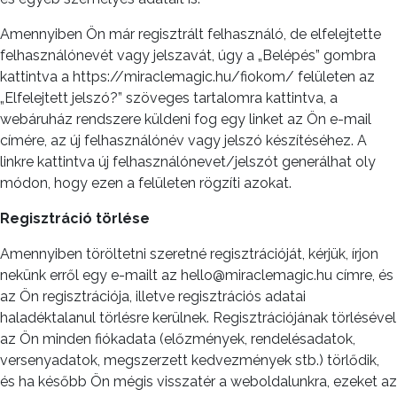
Amennyiben Ön már regisztrált felhasználó, de elfelejtette
felhasználónevét vagy jelszavát, úgy a „Belépés” gombra
kattintva a https://miraclemagic.hu/fiokom/ felületen az
„Elfelejtett jelszó?” szöveges tartalomra kattintva, a
webáruház rendszere küldeni fog egy linket az Ön e-mail
címére, az új felhasználónév vagy jelszó készítéséhez. A
linkre kattintva új felhasználónevet/jelszót generálhat oly
módon, hogy ezen a felületen rögzíti azokat.
Regisztráció törlése
Amennyiben töröltetni szeretné regisztrációját, kérjük, írjon
nekünk erről egy e-mailt az hello@miraclemagic.hu címre, és
az Ön regisztrációja, illetve regisztrációs adatai
haladéktalanul törlésre kerülnek. Regisztrációjának törlésével
az Ön minden fiókadata (előzmények, rendelésadatok,
versenyadatok, megszerzett kedvezmények stb.) törlődik,
és ha később Ön mégis visszatér a weboldalunkra, ezeket az