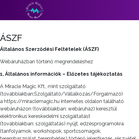
ÁSZF
Általános Szerződési Feltételek (ÁSZF)
Webáruházban történő megrendeléshez
1, Általános információk – Előzetes tájékoztatás
A Miracle Magic Kft., mint szolgáltató
(továbbiakban:Szolgáltató/Vállalkozás/Forgalmazó)
a https://miraclemagic.hu internetes oldalon található
webáruházon (továbbiakban: webáruház) keresztül
elektronikus kereskedelmi szolgáltatást
(továbbiakban: szolgáltatás) nyújt, edzésprogramokra
(tanfolyamok, workshopok, sportcsomagok,
teremhasználat, terembérlés) történő jelentkezés, részvétel