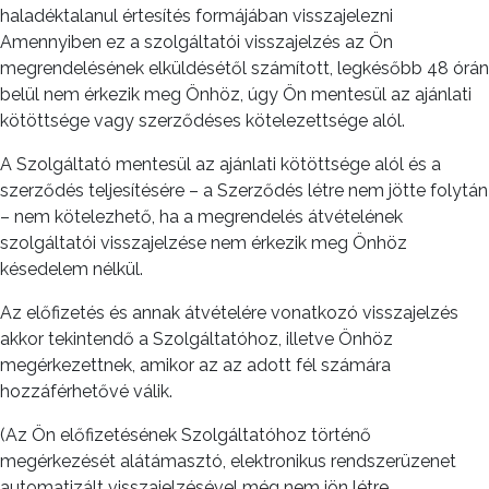
haladéktalanul értesítés formájában visszajelezni
Amennyiben ez a szolgáltatói visszajelzés az Ön
megrendelésének elküldésétől számított, legkésőbb 48 órán
belül nem érkezik meg Önhöz, úgy Ön mentesül az ajánlati
kötöttsége vagy szerződéses kötelezettsége alól.
A Szolgáltató mentesül az ajánlati kötöttsége alól és a
szerződés teljesítésére – a Szerződés létre nem jötte folytán
– nem kötelezhető, ha a megrendelés átvételének
szolgáltatói visszajelzése nem érkezik meg Önhöz
késedelem nélkül.
Az előfizetés és annak átvételére vonatkozó visszajelzés
akkor tekintendő a Szolgáltatóhoz, illetve Önhöz
megérkezettnek, amikor az az adott fél számára
hozzáférhetővé válik.
(Az Ön előfizetésének Szolgáltatóhoz történő
megérkezését alátámasztó, elektronikus rendszerüzenet
automatizált visszajelzésével még nem jön létre