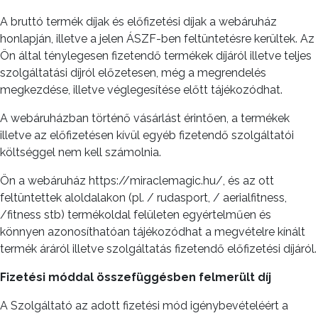
A bruttó termék díjak és előfizetési díjak a webáruház
honlapján, illetve a jelen ÁSZF-ben feltüntetésre kerültek. Az
Ön által ténylegesen fizetendő termékek díjáról illetve teljes
szolgáltatási díjról előzetesen, még a megrendelés
megkezdése, illetve véglegesítése előtt tájékozódhat.
A webáruházban történő vásárlást érintően, a termékek
illetve az előfizetésen kívül egyéb fizetendő szolgáltatói
költséggel nem kell számolnia.
Ön a webáruház https://miraclemagic.hu/, és az ott
feltüntettek aloldalakon (pl. / rudasport, / aerialfitness,
/fitness stb) termékoldal felületen egyértelműen és
könnyen azonosíthatóan tájékozódhat a megvételre kínált
termék áráról illetve szolgáltatás fizetendő előfizetési díjáról.
Fizetési móddal összefüggésben felmerült díj
A Szolgáltató az adott fizetési mód igénybevételéért a