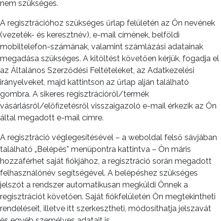
nem szükséges.
A regisztrációhoz szükséges űrlap felületén az Ön nevének
(vezeték- és keresztnév), e-mail címének, belföldi
mobiltelefon-számának, valamint számlázási adatainak
megadása szükséges. A kitöltést követően kérjük, fogadja el
az Általános Szerződési Feltételeket, az Adatkezelési
irányelveket, majd kattintson az űrlap alján található
gombra. A sikeres regisztrációról/termék
vásárlásról/előfizetésről visszaigazoló e-mail érkezik az Ön
által megadott e-mail címre.
A regisztráció véglegesítésével – a weboldal felső sávjában
található „Belépés” menüpontra kattintva – Ön máris
hozzáférhet saját fiókjához, a regisztráció során megadott
felhasználónév segítségével. A belépéshez szükséges
jelszót a rendszer automatikusan megküldi Önnek a
regisztrációt követően. Saját fiókfelületén Ön megtekintheti
rendeléseit, illetve itt szerkesztheti, módosíthatja jelszavát
és egyéb személyes adatait is.