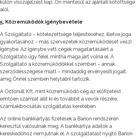
külön visszajelzést kap, Ön mentesül az ajánlati kötöttsége
alól.
5, Közreműködők igénybevétele
A Szolgáltató – kötelezettsége teljesítéséhez, illetve joga
gyakorlásához – más szervezetek közreműködését veszi
igénybe. Az igénybe vett cégek magatartásáért a
Szolgáltató úgy felel, mintha maga járt volna el. A
Szolgáltató a közreműködőkkel szemben – annak
szerződésszegése miatt – mindaddig érvényesíti jogait,
amíg Önnel szemben helytállni tartozik.
A Octonull Kft. mint közreműködő cég az előfizetést
érintően számlát állít ki és továbbít a vevők részére,
számlakibocsátás szolgáltatás keretében.
Az online bankkártyás fizetések a Barion rendszerén
keresztül valósulnak meg. A bankkártya adatok a
kereskedőhöz nem jutnak el. A szolgáltatást nyújtó Barion