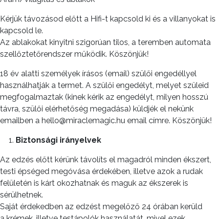
Kérjük távozásod előtt a Hifi-t kapcsold ki és a villanyokat is
kapcsold le.
Az ablakokat kinyitni szigorúan tilos, a teremben automata
szellőztetőrendszer működik. Köszönjük!
18 év alatti személyek írásos (email) szülői engedéllyel
használhatják a termet. A szülői engedélyt, melyet szüleid
megfogalmaztak (kinek kérik az engedélyt, milyen hosszú
távra, szülői elérhetőség megadása) küldjék el nekünk
emailben a hello@miraclemagic.hu email címre. Köszönjük!
Biztonsági irányelvek
Az edzés előtt kérünk távolíts el magadról minden ékszert,
testi épséged megóvása érdekében, illetve azok a rudak
felületén is kárt okozhatnak és maguk az ékszerek is
sérülhetnek.
Saját érdekedben az edzést megelőző 24 órában kerüld
a krémek, illetve testápolók használatát, mivel ezek