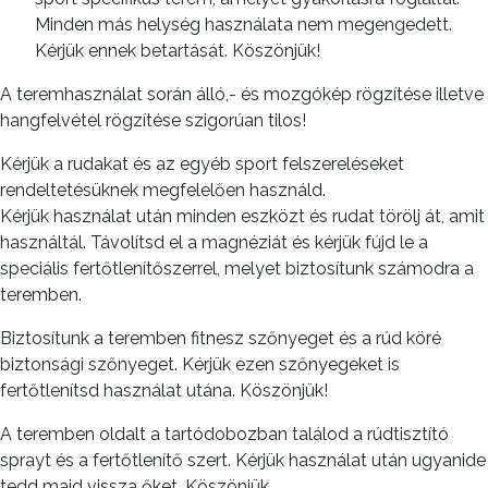
Minden más helység használata nem megengedett.
Kérjük ennek betartását. Köszönjük!
A teremhasználat során álló,- és mozgókép rögzítése illetve
hangfelvétel rögzítése szigorúan tilos!
Kérjük a rudakat és az egyéb sport felszereléseket
rendeltetésüknek megfelelően használd.
Kérjük használat után minden eszközt és rudat törölj át, amit
használtál. Távolítsd el a magnéziát és kérjük fújd le a
speciális fertőtlenítőszerrel, melyet biztosítunk számodra a
teremben.
Biztosítunk a teremben fitnesz szőnyeget és a rúd köré
biztonsági szőnyeget. Kérjük ezen szőnyegeket is
fertőtlenítsd használat utána. Köszönjük!
A teremben oldalt a tartódobozban találod a rúdtisztító
sprayt és a fertőtlenítő szert. Kérjük használat után ugyanide
tedd majd vissza őket. Köszönjük.