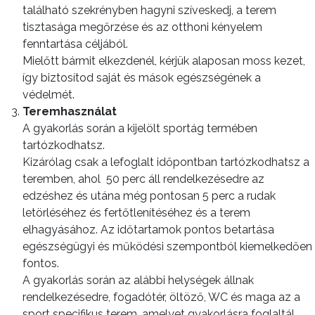
található szekrényben hagyni szíveskedj, a terem
tisztasága megőrzése és az otthoni kényelem
fenntartása céljából.
Mielőtt bármit elkezdenél, kérjük alaposan moss kezet,
így biztosítod saját és mások egészségének a
védelmét.
Teremhasználat
A gyakorlás során a kijelölt sportág termében
tartózkodhatsz.
Kizárólag csak a lefoglalt időpontban tartózkodhatsz a
teremben, ahol
50 perc áll rendelkezésedre az
edzéshez és utána még pontosan 5 perc a rudak
letörléséhez és fertőtlenítéséhez és a terem
elhagyásához. Az időtartamok pontos betartása
egészségügyi és működési szempontból kiemelkedően
fontos.
A gyakorlás során az alábbi helységek állnak
rendelkezésedre, fogadótér, öltöző, WC és maga az a
sport specifikus terem, amelyet gyakorlásra foglaltál.