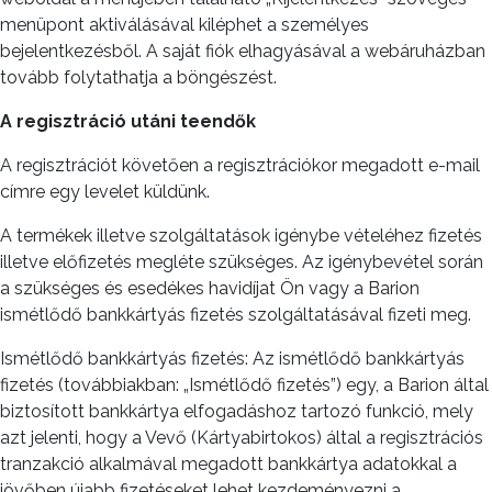
menüpont aktiválásával kiléphet a személyes
bejelentkezésből. A saját fiók elhagyásával a webáruházban
tovább folytathatja a böngészést.
A regisztráció utáni teendők
A regisztrációt követően a regisztrációkor megadott e-mail
címre egy levelet küldünk.
A termékek illetve szolgáltatások igénybe vételéhez fizetés
illetve előfizetés megléte szükséges. Az igénybevétel során
a szükséges és esedékes havidíjat Ön vagy a Barion
ismétlődő bankkártyás fizetés szolgáltatásával fizeti meg.
Ismétlődő bankkártyás fizetés: Az ismétlődő bankkártyás
fizetés (továbbiakban: „Ismétlődő fizetés”) egy, a Barion által
biztosított bankkártya elfogadáshoz tartozó funkció, mely
azt jelenti, hogy a Vevő (Kártyabirtokos) által a regisztrációs
tranzakció alkalmával megadott bankkártya adatokkal a
jövőben újabb fizetéseket lehet kezdeményezni a