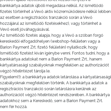
bankkártya adatok újbóli megadása nélkül. Az ismétlődő
fizetés történhet a Vevő aktív közreműködésre nélkül (ebben
az esetben a regisztrációs tranzakció során a Vevő
hozzájárul az ismétlődő fizetésekhez), vagy történhet a
Vevő eseti jóváhagyásával.
Az Ismétlődő fizetés alapja, hogy a Vevő a szóban forgó
kereskedői elfogadóhelyen (webshop-felületen vagy a
Barion Payment Zrt. fizető felületén) nyilatkozik, hogy
Ismétlődő fizetést kíván igénybe venni. Fontos tudni, hogy a
bankkártya adatokat nem a Barion Payment Zrt., hanem
kártyatársasági szabályoknak megfelelően az authorizációt
végző hitelintézet tárolja le.
Figyelem(!): a bankkártya adatok letárolása a kártyatársasági
szabályoknak megfelelően történik. A bankkártya adatok a
regisztrációs tranzakció során letárolásra kerülnek az
authorizációt végző hitelintézet rendszerében. A bankkártya
adatokhoz sem a Kereskedő, sem a Barion Payment Zrt.
nem fér hozzá.