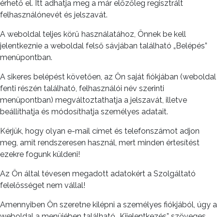
érhető el. Itt adhatja meg a már előzőleg regisztrált
felhasználónevét és jelszavát.
A weboldal teljes körű használatához, Önnek be kell
jelentkeznie a weboldal felső sávjában található „Belépés”
menüpontban.
A sikeres belépést követően, az Ön saját fiókjában (weboldal
fenti részén található, felhasználói név szerinti
menüpontban) megváltoztathatja a jelszavát, illetve
beállíthatja és módosíthatja személyes adatait.
Kérjük, hogy olyan e-mail címet és telefonszámot adjon
meg, amit rendszeresen használ, mert minden értesítést
ezekre fogunk küldeni!
Az Ön által tévesen megadott adatokért a Szolgáltató
felelősséget nem vállal!
Amennyiben Ön szeretne kilépni a személyes fiókjából, úgy a
weboldal a menüjében található „Kijelentkezés” szöveges