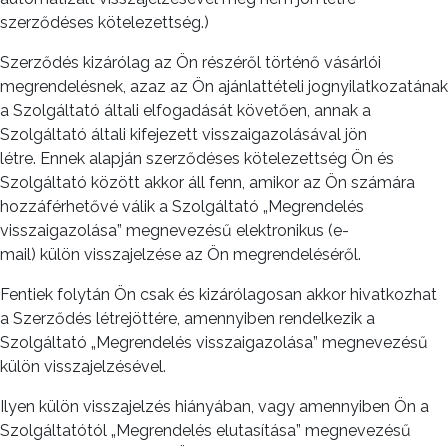
szerződéses kötelezettség.)
Szerződés kizárólag az Ön részéről történő vásárlói
megrendelésnek, azaz az Ön ajánlattételi jognyilatkozatának
a Szolgáltató általi elfogadását követően, annak a
Szolgáltató általi kifejezett visszaigazolásával jön
létre. Ennek alapján szerződéses kötelezettség Ön és
Szolgáltató között akkor áll fenn, amikor az Ön számára
hozzáférhetővé válik a Szolgáltató „Megrendelés
visszaigazolása” megnevezésű elektronikus (e-
mail) külön visszajelzése az Ön megrendeléséről.
Fentiek folytán Ön csak és kizárólagosan akkor hivatkozhat
a Szerződés létrejöttére, amennyiben rendelkezik a
Szolgáltató „Megrendelés visszaigazolása” megnevezésű
külön visszajelzésével.
Ilyen külön visszajelzés hiányában, vagy amennyiben Ön a
Szolgáltatótól „Megrendelés elutasítása” megnevezésű