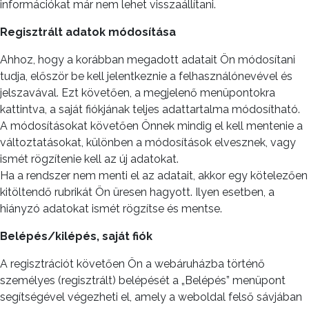
információkat már nem lehet visszaállítani.
Regisztrált adatok módosítása
Ahhoz, hogy a korábban megadott adatait Ön módosítani
tudja, először be kell jelentkeznie a felhasználónevével és
jelszavával. Ezt követően, a megjelenő menüpontokra
kattintva, a saját fiókjának teljes adattartalma módosítható.
A módosításokat követően Önnek mindig el kell mentenie a
változtatásokat, különben a módosítások elvesznek, vagy
ismét rögzítenie kell az új adatokat.
Ha a rendszer nem menti el az adatait, akkor egy kötelezően
kitöltendő rubrikát Ön üresen hagyott. Ilyen esetben, a
hiányzó adatokat ismét rögzítse és mentse.
Belépés/kilépés, saját fiók
A regisztrációt követően Ön a webáruházba történő
személyes (regisztrált) belépését a „Belépés” menüpont
segítségével végezheti el, amely a weboldal felső sávjában