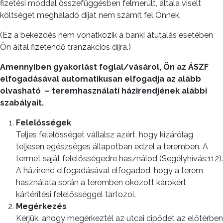
fizetési móddal összefüggésben felmerült, általa viselt
költséget meghaladó díjat nem számít fel Önnek.
(Ez a bekezdés nem vonatkozik a banki átutalás esetében
Ön által fizetendő tranzakciós díjra.)
Amennyiben gyakorlást foglal/vásárol, Ön az ÁSZF
elfogadásával automatikusan elfogadja az alább
olvasható
– teremhasználati házirendjének alábbi
szabályait.
Felelősségek
Teljes felelősséget vállalsz azért, hogy kizárólag
teljesen egészséges állapotban edzel a teremben. A
termet saját felelősségedre használod (Segélyhívás:112).
A házirend elfogadásával elfogadod, hogy a terem
használata során a teremben okozott károkért
kártérítési felelősséggel tartozol.
Megérkezés
Kérjük, ahogy megérkeztél az utcai cipődet az előtérben