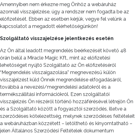
Amennyiben nem érkezne meg Önhöz a webáruház
azonnali visszajelzése, úgy a rendszer nem fogadta be az
előfizetését. Ebben az esetben kérjük, vegye fel velünk a
kapcsolatot a megadott elérhetőségünkön!
Szolgáltató visszajelzése jelentkezés esetén
Az Ön által leadott megrendelés beérkezését követő 48
órán belül a Miracle Magic Kft., mint az előfizetési
lehetőséget nyújtó Szolgáltató az Ön előfizetéséről
“Megrendelés visszaigazolása” megnevezésű külön
visszajelzést küld Önnek megrendelése elfogadásáról,
továbbá a nevezési/megrendelési adatokról és a
termékszállítási információkról. Ezen szolgáltatói
visszajelzés Ön részéről történő hozzáférésével létrejön Ön
és a Szolgáltató között a fogyasztói szerződés, illetve a
szerződéses kötelezettség, melynek szerződéses feltételeit
a webáruházban közzétett – letölthető és kinyomtatható –
jelen Általános Szerződési Feltételek dokumentum