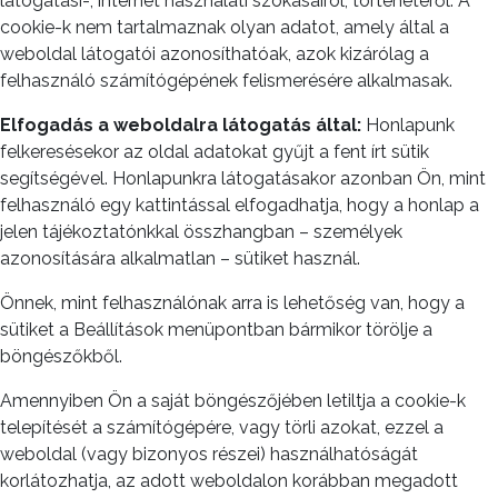
látogatási-, internet használati szokásairól, történetéről. A
cookie-k nem tartalmaznak olyan adatot, amely által a
weboldal látogatói azonosíthatóak, azok kizárólag a
felhasználó számítógépének felismerésére alkalmasak.
Elfogadás a weboldalra látogatás által:
Honlapunk
felkeresésekor az oldal adatokat gyűjt a fent írt sütik
segítségével. Honlapunkra látogatásakor azonban Ön, mint
felhasználó egy kattintással elfogadhatja, hogy a honlap a
jelen tájékoztatónkkal összhangban – személyek
azonosítására alkalmatlan – sütiket használ.
Önnek, mint felhasználónak arra is lehetőség van, hogy a
sütiket a Beállítások menüpontban bármikor törölje a
böngészőkből.
Amennyiben Ön a saját böngészőjében letiltja a cookie-k
telepítését a számítógépére, vagy törli azokat, ezzel a
weboldal (vagy bizonyos részei) használhatóságát
korlátozhatja, az adott weboldalon korábban megadott