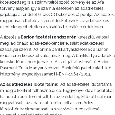
kötelezettség is a számvitelről szóló törvény és az Áfa
törvény alapján, így a számla esetében az adatkezelés
jogalapja a rendelet 6. cikk (1) bekezdés c) pontja. Az adatok
megadása feltétele a szerződéskötésnek, az adatkezelés
ezért elengedhetetlen a vásárlás teljesítése érdekében.
A fizetés a
Barion fizetési rendszerén
keresztül valósul
meg, aki önálló adatkezelőként jár el saját adatkezelési
szabályai szerint. Az online bankkártyásfizetések a Barion
rendszerén keresztül valósulnak meg. A bankkártya adatok a
kereskedőhöz nem jutnak el. A szolgáltatást nyújtó Barion
Payment Zrt. a Magyar Nemzeti Bank felügyelete alatt álló
intézmény, engedélyszáma: H-EN-I-1064/2013.
Az
adatkezelés időtartama:
Az adatkezelés időtartama
mindig a konkrét felhasználói cél függvénye, de az adatokat
haladéktalanul törölni kell, ha az eredetileg kitűzött cél már
megvalósult, az adatokat törölni kell a szerződés
létrejöttének elmaradását, a szerződés megszűnését,