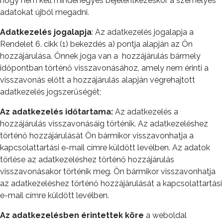
hogy nem kell mindenegyes bejelentkezéskor a személyes
adatokat újból megadni.
Adatkezelés jogalapja
: Az adatkezelés jogalapja a
Rendelet 6. cikk (1) bekezdés a) pontja alapján az Ön
hozzájárulása. Önnek joga van a
hozzájárulás bármely
időpontban történő visszavonásához, amely nem érinti a
visszavonás előtt a hozzájárulás alapján végrehajtott
adatkezelés jogszerűségét;
Az
adatkezelés időtartama:
Az adatkezelés a
hozzájárulás visszavonásáig történik. Az adatkezeléshez
történő hozzájárulását Ön bármikor visszavonhatja a
kapcsolattartási e-mail címre küldött levélben. Az adatok
törlése az adatkezeléshez történő hozzájárulás
visszavonásakor történik meg. Ön bármikor visszavonhatja
az adatkezeléshez történő hozzájárulását a kapcsolattartási
e-mail címre küldött levélben.
Az
adatkezelésben érintettek köre
a weboldal