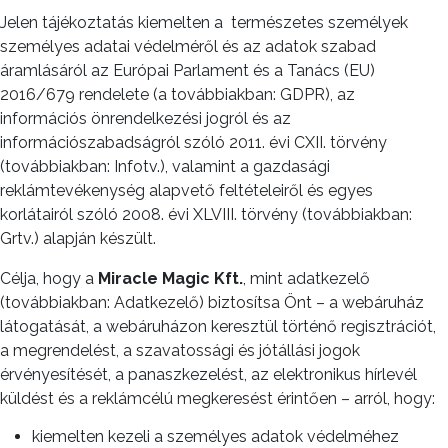
Jelen tájékoztatás kiemelten a
természetes személyek
személyes adatai védelméről és az adatok szabad
áramlásáról az Európai Parlament és a Tanács (EU)
2016/679 rendelete (a továbbiakban: GDPR), az
információs önrendelkezési jogról és az
információszabadságról szóló 2011. évi CXII. törvény
(továbbiakban: Infotv.), valamint a gazdasági
reklámtevékenység alapvető feltételeiről és egyes
korlátairól szóló 2008. évi XLVIII. törvény (továbbiakban:
Grtv.) alapján készült.
Célja, hogy a
Miracle Magic Kft.
, mint adatkezelő
(továbbiakban: Adatkezelő) biztosítsa Önt – a webáruház
látogatását, a webáruházon keresztül történő regisztrációt,
a megrendelést, a szavatossági és jótállási jogok
érvényesítését, a panaszkezelést, az elektronikus hírlevél
küldést és a reklámcélú megkeresést érintően – arról, hogy:
kiemelten kezeli a személyes adatok védelméhez