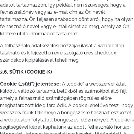
adatot tartalmazzon. Így például nem szükséges, hogy a
felhasználónév vagy az e-mail cím az Ön nevét
tartalmazza. Ön teljesen szabadon dönt arról, hogy ha olyan
felhasználó nevet vagy e-mail címet ad meg, amely az Ön
kilétére utaló információt tartalmaz.
A felhasználó adatkezelési hozzájárulását a weboldalon
található és kifejezetten erre szolgáló üres checkbox
szándékos kipipálásával teheti meg.
3.6. SÜTIK (COOKIE-K)
Cookie („süti”) jelentése:
A „cookie” a webszerver által
küldött, változó tartalmú, betűkből és számokból álló fájl,
amely a felhasználó számítógépén rögzül és előre
meghatározott ideig tárolódik. A cookie lehetővé teszi, hogy
webszerverünk felismerje a böngészésre használt eszközét,
a weboldalon folytatott böngészési előzményeit. A cookie-k
segítségével képet kaphatunk az adott felhasználó honlap-