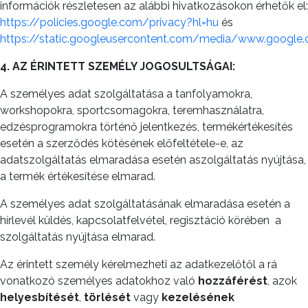
információk részletesen az alábbi hivatkozásokon érhetők el:
https://policies.google.com/privacy?hl=hu
és
https://static.googleusercontent.com/media/www.google.c
4. AZ ÉRINTETT SZEMÉLY JOGOSULTSÁGAI:
A személyes adat szolgáltatása a tanfolyamokra,
workshopokra, sportcsomagokra, teremhasználatra,
edzésprogramokra történő jelentkezés, termékértékesítés
esetén a szerződés kötésének előfeltétele-e, az
adatszolgáltatás elmaradása esetén aszolgáltatás nyújtása,
a termék értékesítése elmarad.
A személyes adat szolgáltatásának elmaradása esetén a
hírlevél küldés, kapcsolatfelvétel, regisztáció körében
a
szolgáltatás nyújtása elmarad.
Az érintett személy kérelmezheti az adatkezelőtől a rá
vonatkozó személyes adatokhoz való
hozzáférést
, azok
helyesbítését
,
törlését
vagy
kezelésének