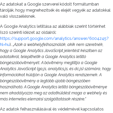
Az adatokat a Google szerverei kódolt formátumban
tárolják, hogy megnehezítsék és elejét vegyék az adatokkal
való visszaélésnek.
A Google Analytics letiltása az alábbiak szerint történhet
(szó szerinti idézet az oldalról:
https://support.google.com/analytics/answer/6004245?
hl=hu
). „
Azok a webhelyfelhasználók, akik nem szeretnék,
hogy a Google Analytics JavaScript jelentést készítsen az
adataikról, telepíthetik a Google Analytics letiltó
böngészőbővítményét. A bővítmény megtiltja a Google
Analytics JavaScript (ga.js, analytics.js, és dc.js) számára, hogy
információkat küldjön a Google Analytics rendszernek. A
böngészőbővítmény a legtöbb újabb böngészőben
használható. A Google Analytics letiltó böngészőbővítménye
nem akadályozza meg az adatküldést maga a webhely és
más internetes elemzési szolgáltatások részére.”
Az adatok felhasználásával és védelmével kapcsolatos