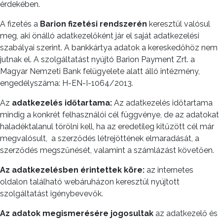
érdekében.
A fizetés a
Barion fizetési rendszerén
keresztül valósul
meg, aki önálló adatkezelőként jár el saját adatkezelési
szabályai szerint. A bankkártya adatok a kereskedőhöz nem
jutnak el. A szolgáltatást nyújtó Barion Payment Zrt. a
Magyar Nemzeti Bank felügyelete alatt álló intézmény,
engedélyszáma: H-EN-I-1064/2013.
Az
adatkezelés időtartama:
Az adatkezelés időtartama
mindig a konkrét felhasználói cél függvénye, de az adatokat
haladéktalanul törölni kell, ha az eredetileg kitűzött cél már
megvalósult,
a szerződés létrejöttének elmaradását, a
szerződés megszűnését, valamint a számlázást követően.
Az adatkezelésben érintettek köre:
az internetes
oldalon található webáruházon keresztül nyújtott
szolgáltatást igénybevevők.
Az adatok
megismerésére jogosultak
az adatkezelő és