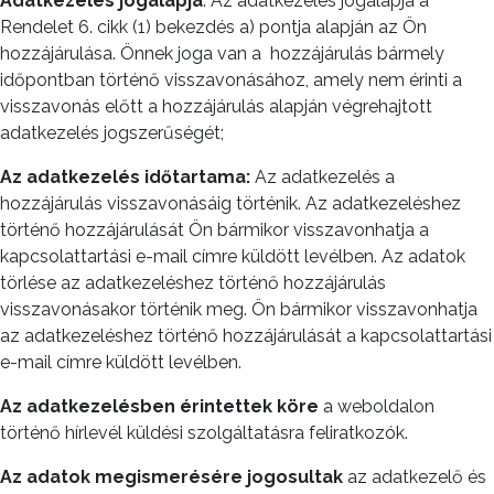
Adatkezelés jogalapja
: Az adatkezelés jogalapja a
Rendelet 6. cikk (1) bekezdés a) pontja alapján az Ön
hozzájárulása. Önnek joga van a
hozzájárulás bármely
időpontban történő visszavonásához, amely nem érinti a
visszavonás előtt a hozzájárulás alapján végrehajtott
adatkezelés jogszerűségét;
Az
adatkezelés időtartama:
Az adatkezelés a
hozzájárulás visszavonásáig történik. Az adatkezeléshez
történő hozzájárulását Ön bármikor visszavonhatja a
kapcsolattartási e-mail címre küldött levélben. Az adatok
törlése az adatkezeléshez történő hozzájárulás
visszavonásakor történik meg. Ön bármikor visszavonhatja
az adatkezeléshez történő hozzájárulását a kapcsolattartási
e-mail címre küldött levélben.
Az adatkezelésben érintettek köre
a weboldalon
történő hírlevél küldési szolgáltatásra feliratkozók.
Az adatok
megismerésére jogosultak
az adatkezelő és