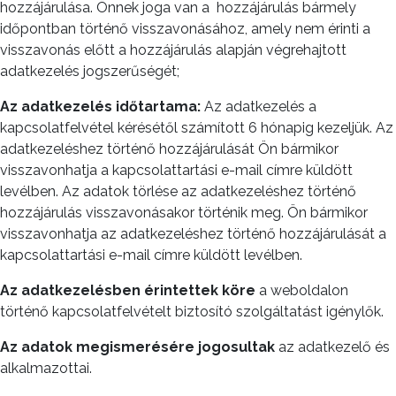
hozzájárulása. Önnek joga van a
hozzájárulás bármely
időpontban történő visszavonásához, amely nem érinti a
visszavonás előtt a hozzájárulás alapján végrehajtott
adatkezelés jogszerűségét;
Az adatkezelés időtartama:
Az adatkezelés a
kapcsolatfelvétel kérésétől számított 6 hónapig kezeljük. Az
adatkezeléshez történő hozzájárulását Ön bármikor
visszavonhatja a kapcsolattartási e-mail címre küldött
levélben. Az adatok törlése az adatkezeléshez történő
hozzájárulás visszavonásakor történik meg. Ön bármikor
visszavonhatja az adatkezeléshez történő hozzájárulását a
kapcsolattartási e-mail címre küldött levélben.
Az
adatkezelésben érintettek köre
a weboldalon
történő kapcsolatfelvételt biztosító szolgáltatást igénylők.
Az adatok megismerésére jogosultak
az adatkezelő és
alkalmazottai.