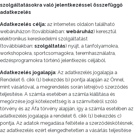
szolgáltatásokra való jelentkezéssel összefüggő
adatkezelés
Adatkezelés célja:
az internetes oldalon található
webáruházon (továbbiakban:
webáruház
) keresztül
elektronikus kereskedelmi szolgáltatást
(továbbiakban:
szolgáltatás
) nyújt, a tanfolyamokra,
workshopokra, sportcsomagokra, teremhasználatra,
edzésprogramokra történő jelentkezés céljából.
Adatkezelés jogalapja
: Az adatkezelés jogalapja a
Rendelet 6. cikk (1) bekezdés b) pontja alapján az Önnel,
mint vásárlóval, a megrendelés során létrejövő szerződés
teljesítése. A számla esetében a számla kiállítása és
megőrzése jogi kötelezettség is a számvitelről szóló
törvény és az Áfa törvény alapján, így a számla esetében az
adatkezelés jogalapja a rendelet 6. cikk (1) bekezdés c)
pontja. Az adatok megadása feltétele a szerződéskötésnek,
az adatkezelés ezért elengedhetetlen a vásárlás teljesítése