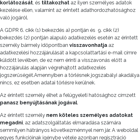
korlátozását
, és
tiltakozhat
az ilyen személyes adatok
kezelése ellen, valamint az érintett adathordozhatósághoz
való jogáról.
A GDPR 6. cikk (1) bekezdés a) pontján és
9. cikk (2)
bekezdés (2) pontján alapuló adatkezelés esetén az érintett
személy bármely időpontban
visszavonhatja
az
adatkezelési hozzájárulását a kapcsolattartási e-mail címre
küldött levélben, de ez nem érinti a visszavonás előtt a
hozzájárulás alapján végrehajtott adatkezelés
jogszerűségét.Amennyiben a törlésnek jogszabályi akadálya
nincs, ez esetben adatai törlésre kerülnek.
Az érintett személy élhet a felügyeleti hatósághoz címzett
panasz benyújtásának jogával
.
Az érintett személy
nem köteles személyes adatokat
megadni
, az adatszolgáltatás elmaradása számára
semmilyen hátrányos következménnyel nem jár. A weboldal
egyes funkcióinak igénybe vétele azonban regisztráció