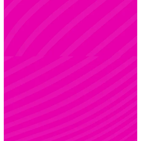
Rúdsport és Rúdművészet, Aerial Art és Aerial
Fitness
ZSÓFI
Rúdsport, STRONG & Flexy, Gerinctorna