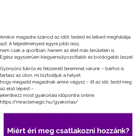
Mostantól itt a lehetőség az extra
gyakorlásra, szabadon gyakorolhatsz
és kiteljesedhetsz a saját tempódban.
Amikor magadra szánod az időt, tested és lelked meghálálja
azt. A teljesítményed egyre jobb lesz,
nem csak a sportban, hanem az élet más területein is.
Egész egyszerűen kiegyensúlyozottabb és boldogabb leszel.
Gyönyörű tükrös és felszerelt teremmel várunk – bárhol is
tartasz az úton, mi biztosítjuk a helyet,
hogy megadd magadnak amire vágysz – itt az idő, tedd meg
az első lépést –
jelentkezz most gyakorlási időpontra online:
https://miraclemagic.hu/gyakorlas/
Miért éri meg csatlakozni hozzánk?