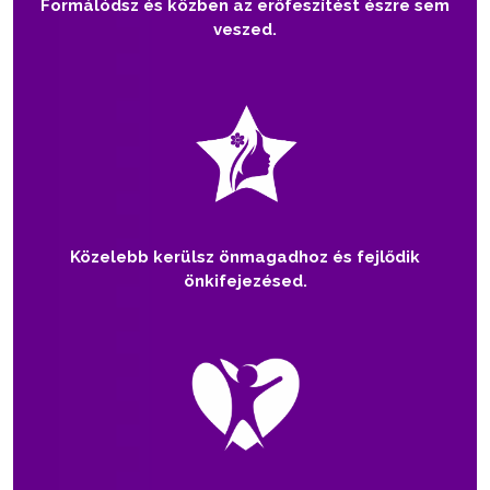
Formálódsz és közben az erőfeszítést észre sem
veszed.
Közelebb kerülsz önmagadhoz és fejlődik
önkifejezésed.