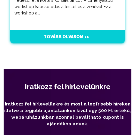
Fedezd fel a kortárs kontakt táncot! – Élményalapú
workshop kapcsolódás a testtel és a zenével Ez a
workshop a...
TOVÁBB OLVASOM >>
Iratkozz fel hírlevelünkre
Iratkozz fel hírlevelünkre és most a legfrisebb híreken
illetve a legjobb ajánlatainkon kívül egy 500 Ft értékű,
webáruházunkban azonnal beváltható kupont is
ajándékba adunk.