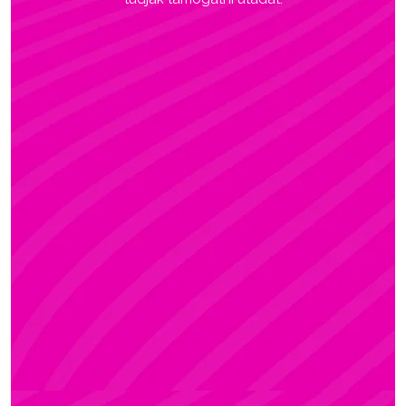
ADRI
Rúdsport és Rúdművészet