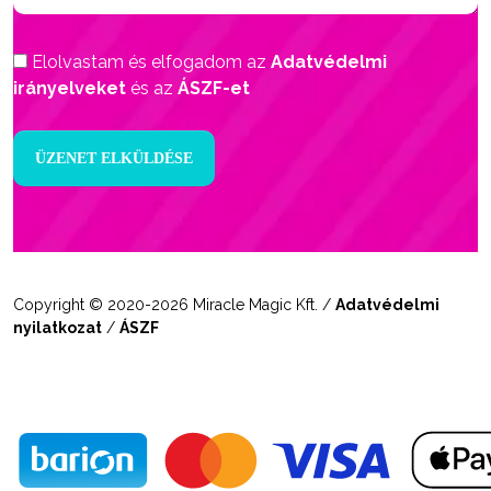
Elolvastam és elfogadom az
Adatvédelmi
irányelveket
és az
ÁSZF-et
Copyright © 2020-2026 Miracle Magic Kft. /
Adatvédelmi
nyilatkozat
/
ÁSZF