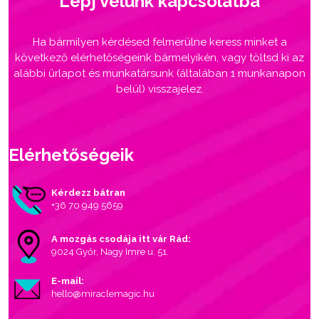
Lépj velünk kapcsolatba
Ha bármilyen kérdésed felmerülne keress minket a
következő elérhetőségeink bármelyikén, vagy töltsd ki az
alábbi űrlapot és munkatársunk (általában 1 munkanapon
belül) visszajelez.
Elérhetőségeik
Kérdezz bátran
+36 70 949 5659
A mozgás csodája itt vár Rád:
9024 Győr, Nagy Imre u. 51.
E-mail:
hello@miraclemagic.hu