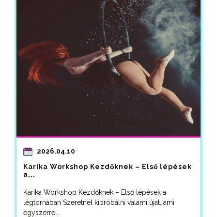
2026.04.10
Karika Workshop Kezdőknek – Első lépések
a...
Karika Workshop Kezdőknek – Első lépések a
légtornában Szeretnél kipróbálni valami újat, ami
egyszerre...