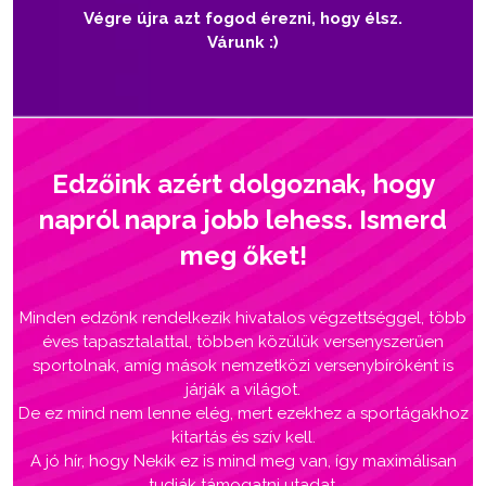
Végre újra azt fogod érezni, hogy élsz.
Várunk :)
Edzőink azért dolgoznak, hogy
napról napra jobb lehess. Ismerd
meg őket!
Minden edzőnk rendelkezik hivatalos végzettséggel, több
éves tapasztalattal, többen közülük versenyszerűen
sportolnak, amíg mások nemzetközi versenybíróként is
járják a világot.
De ez mind nem lenne elég, mert ezekhez a sportágakhoz
kitartás és szív kell.
A jó hír, hogy Nekik ez is mind meg van, így maximálisan
tudják támogatni utadat.