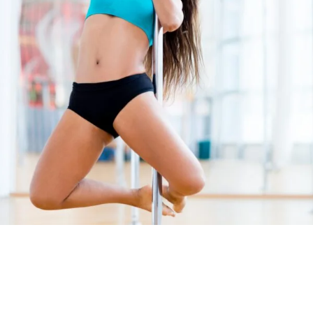
Néha elég egy apróság, ami átlendít a
következő lépcsőfokra, főleg ha a
felszereltség és a hely biztosított.