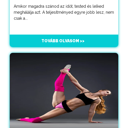
Amikor magadra szánod az időt, tested és lelked
meghálálja azt. A teljesítményed egyre jobb lesz, nem
csak a...
TOVÁBB OLVASOM >>