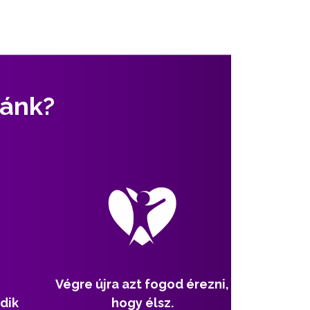
zánk?
Végre újra azt fogod érezni,
dik
hogy élsz.