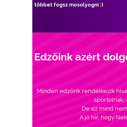
többet fogsz mosolyogni :)
Edzőink azért dolg
Minden edzőnk rendelkezik hivat
sportolnak, 
De ez mind nem l
A jó hír, hogy Ne