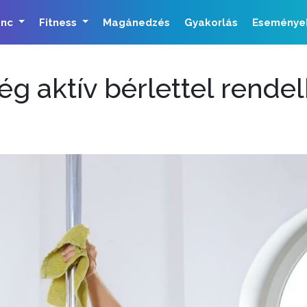
ánc
Fitness
Magánedzés
Gyakorlás
Eseménye
ég aktív bérlettel rende