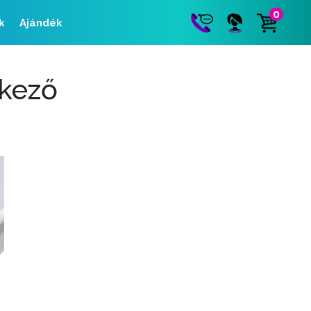
0
k
Ajándék
lkező