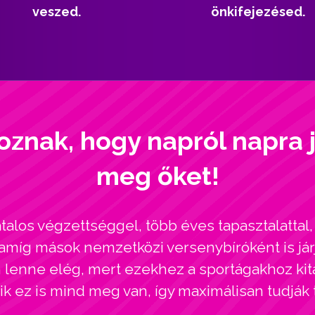
veszed.
önkifejezésed.
oznak, hogy napról napra 
meg őket!
alos végzettséggel, több éves tapasztalatta
amíg mások nemzetközi versenybíróként is járj
enne elég, mert ezekhez a sportágakhoz kitar
kik ez is mind meg van, így maximálisan tudják