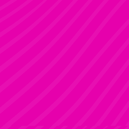
ADRI
Rúdsport és Rúdművészet