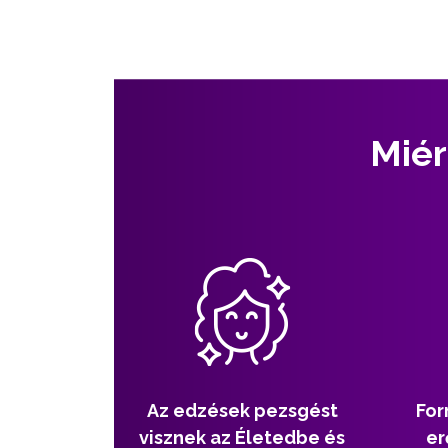
Miér
Az edzések pezsgést
For
visznek az Életedbe és
er