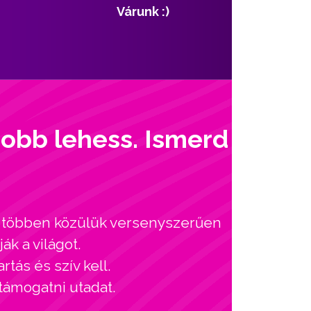
Várunk :)
jobb lehess. Ismerd
l, többen közülük versenyszerűen
ák a világot.
tás és szív kell.
 támogatni utadat.