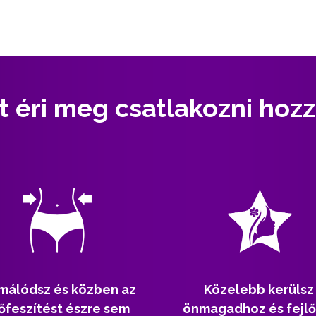
t éri meg csatlakozni hoz
málódsz és közben az
Közelebb kerülsz
őfeszítést észre sem
önmagadhoz és fejlő