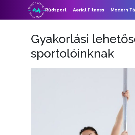
Rúdsport
Aerial Fitness
Modern T
Gyakorlási lehetős
sportolóinknak