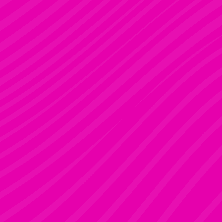
FANNI
Rúdsport és Gyerek Rúdsport