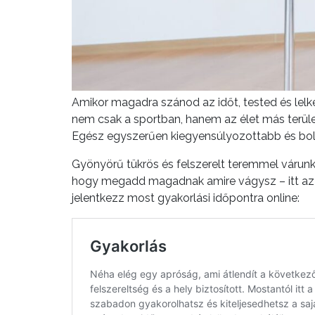
Amikor magadra szánod az időt, tested és lelke
nem csak a sportban, hanem az élet más terület
Egész egyszerűen kiegyensúlyozottabb és bol
Gyönyörű tükrös és felszerelt teremmel várunk – 
hogy megadd magadnak amire vágysz – itt az i
jelentkezz most gyakorlási időpontra online: