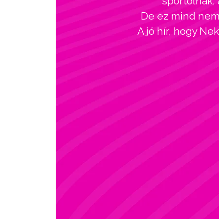
sportolnak, 
De ez mind nem l
A jó hír, hogy Ne