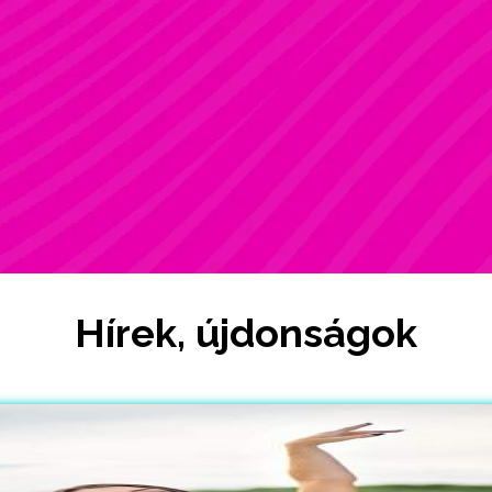
ZSÓFI
Rúdsport, STRONG & Flexy, Gerinctorna
Hírek, újdonságok