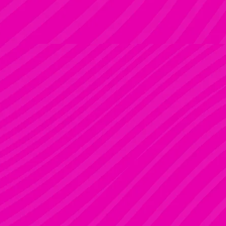
ADRI
Rúdsport és Rúdművészet
FANNI