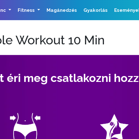
ánc
Fitness
Magánedzés
Gyakorlás
Eseménye
ole Workout 10 Min
t éri meg csatlakozni hoz