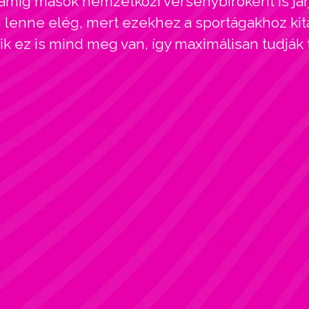
amíg mások nemzetközi versenybíróként is járj
enne elég, mert ezekhez a sportágakhoz kitar
kik ez is mind meg van, így maximálisan tudják