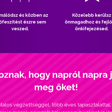
málódsz és közben az
Közelebb kerülsz
őfeszítést észre sem
önmagadhoz és fejlő
veszed.
önkifejezésed.
oznak, hogy napról napra 
meg őket!
alos végzettséggel, több éves tapasztalatta