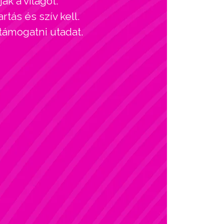
ák a világot.
tás és szív kell.
 támogatni utadat.