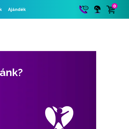
0
k
Ajándék
zánk?