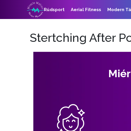
Rúdsport
Aerial Fitness
Modern T
Stertching After P
Miér