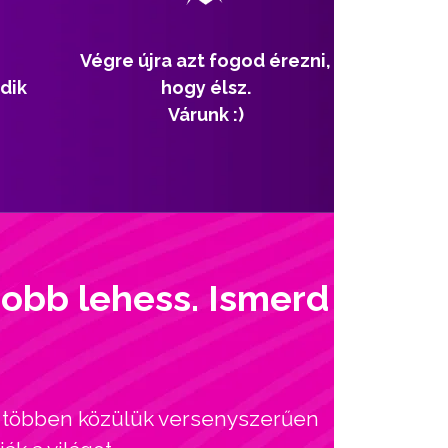
Végre újra azt fogod érezni,
dik
hogy élsz.
Várunk :)
jobb lehess. Ismerd
l, többen közülük versenyszerűen