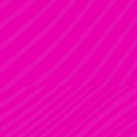
KRISZTI
Rúdsport és Rúdművészet, Aerial Art és Aerial Fitness