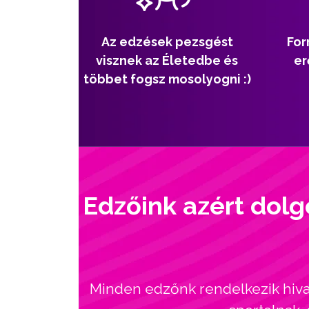
Az edzések pezsgést
For
visznek az Életedbe és
er
többet fogsz mosolyogni :)
Edzőink azért dolg
Minden edzőnk rendelkezik hivat