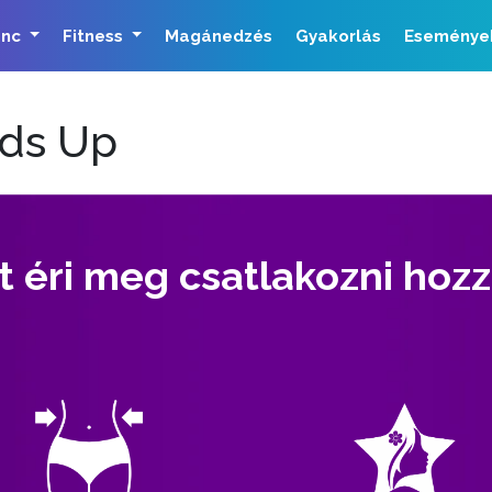
ánc
Fitness
Magánedzés
Gyakorlás
Eseménye
nds Up
t éri meg csatlakozni hoz