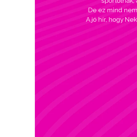
sportolnak, 
De ez mind nem l
A jó hír, hogy Ne