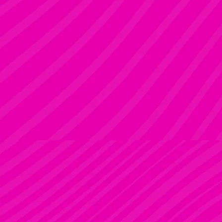
KRISZTI
Rúdsport és Rúdművészet, Aerial Art és Aerial Fitness