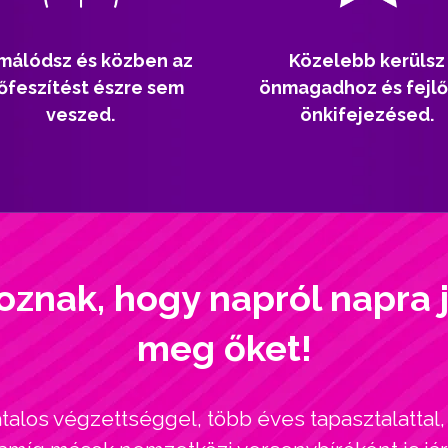
málódsz és közben az
Közelebb kerülsz
őfeszítést észre sem
önmagadhoz és fejlő
veszed.
önkifejezésed.
oznak, hogy napról napra 
meg őket!
alos végzettséggel, több éves tapasztalatta