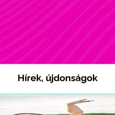
ZSÓFI
Rúdsport, STRONG & Flexy, Gerinctorna
Hírek, újdonságok