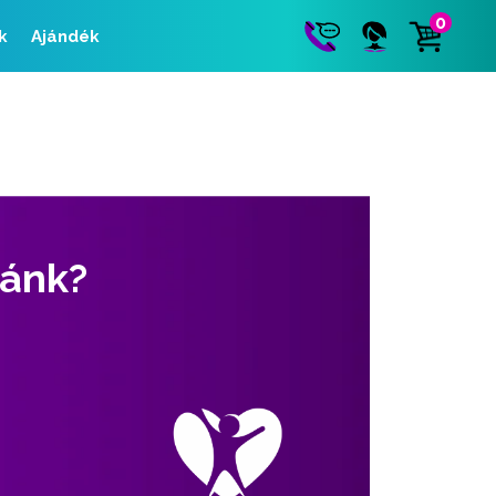
0
k
Ajándék
zánk?