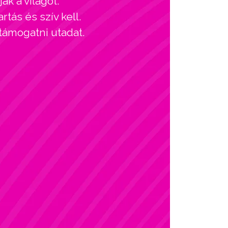
ák a világot.
tás és szív kell.
 támogatni utadat.