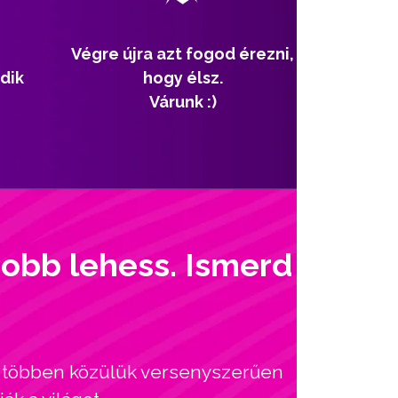
Végre újra azt fogod érezni,
dik
hogy élsz.
Várunk :)
jobb lehess. Ismerd
l, többen közülük versenyszerűen