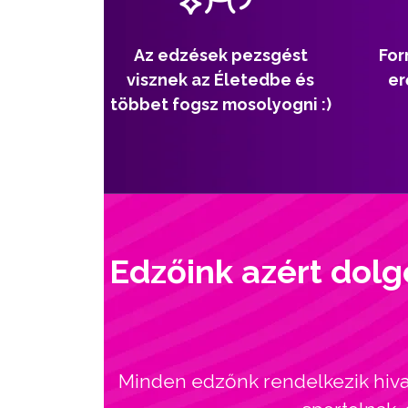
Az edzések pezsgést
For
visznek az Életedbe és
er
többet fogsz mosolyogni :)
Edzőink azért dolg
Minden edzőnk rendelkezik hivat