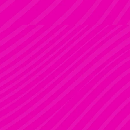
ADRI
Rúdsport és Rúdművészet
FANNI