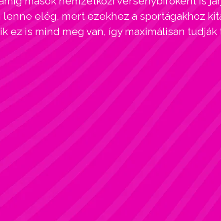
amíg mások nemzetközi versenybíróként is járj
enne elég, mert ezekhez a sportágakhoz kitar
kik ez is mind meg van, így maximálisan tudják