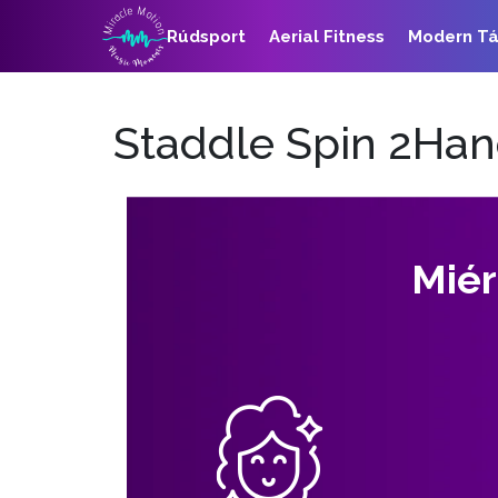
Rúdsport
Aerial Fitness
Modern T
Staddle Spin 2Ha
Miér