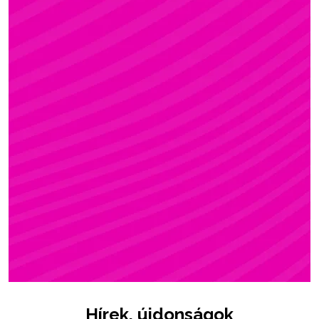
ZSÓFI
Rúdsport, STRONG & Flexy, Gerinctorna
Hírek, újdonságok