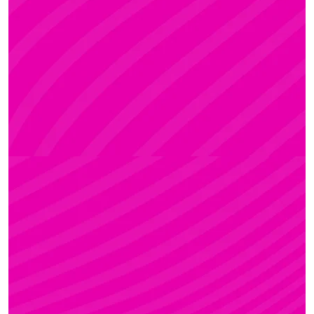
ADRI
Rúdsport és Rúdművészet