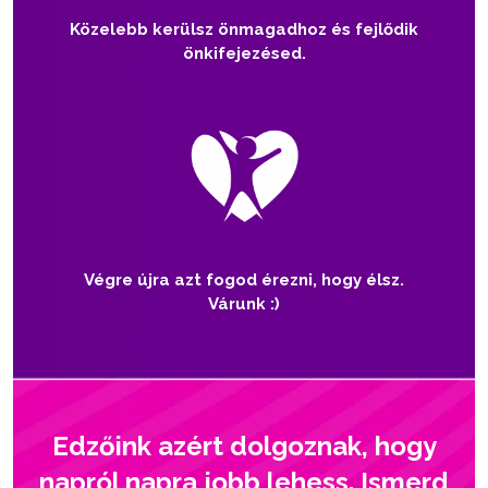
Közelebb kerülsz önmagadhoz és fejlődik
önkifejezésed.
Végre újra azt fogod érezni, hogy élsz.
Várunk :)
Edzőink azért dolgoznak, hogy
napról napra jobb lehess. Ismerd