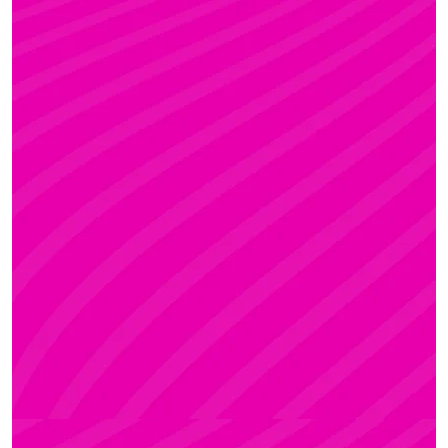
KRISZTI
Rúdsport és Rúdművészet, Aerial Art és Aerial
Fitness