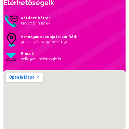
Elérhetőségeik
Kérdezz bátran
+36 70 949 5659
A mozgás csodája itt vár Rád:
9024 Győr, Nagy Imre u. 51.
E-mail:
hello@miraclemagic.hu