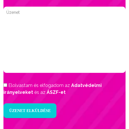
Elolvastam és elfogadom az
Adatvédelmi
irányelveket
és az
ÁSZF-et