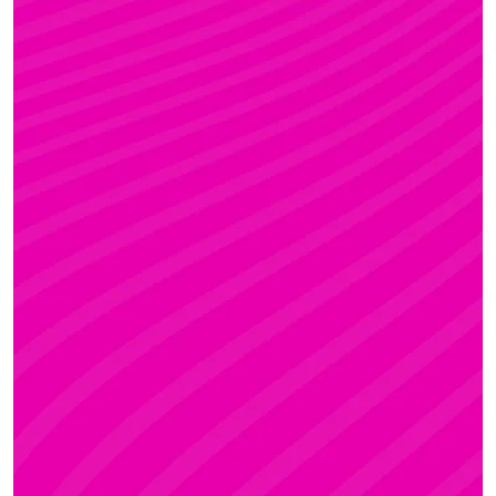
FANNI
Rúdsport és Gyerek Rúdsport