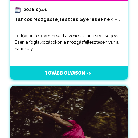
2026.03.11
Táncos Mozgásfejlesztés Gyerekeknek –...
Töltődjön fel gyermeked a zene és tánc segítségével
Ezen a foglalkozásokon a mozgásfejlesztésen van a
hangsúly,...
TOVÁBB OLVASOM >>