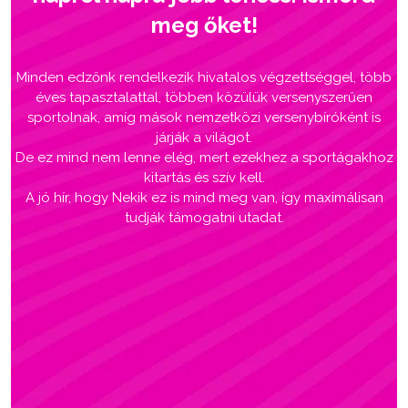
meg őket!
Minden edzőnk rendelkezik hivatalos végzettséggel, több
éves tapasztalattal, többen közülük versenyszerűen
sportolnak, amíg mások nemzetközi versenybíróként is
járják a világot.
De ez mind nem lenne elég, mert ezekhez a sportágakhoz
kitartás és szív kell.
A jó hír, hogy Nekik ez is mind meg van, így maximálisan
tudják támogatni utadat.