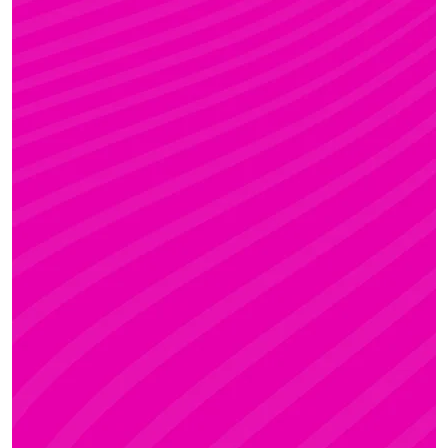
FANNI
Rúdsport és Gyerek Rúdsport