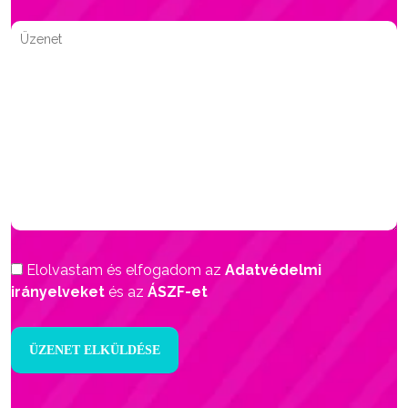
Elolvastam és elfogadom az
Adatvédelmi
irányelveket
és az
ÁSZF-et