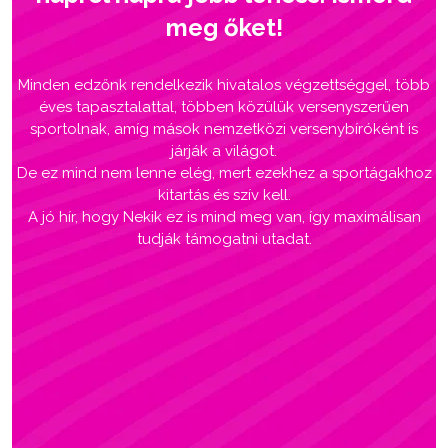
meg őket!
Minden edzőnk rendelkezik hivatalos végzettséggel, több
éves tapasztalattal, többen közülük versenyszerűen
sportolnak, amíg mások nemzetközi versenybíróként is
járják a világot.
De ez mind nem lenne elég, mert ezekhez a sportágakhoz
kitartás és szív kell.
A jó hír, hogy Nekik ez is mind meg van, így maximálisan
tudják támogatni utadat.