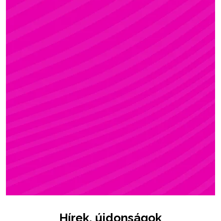
ZSÓFI
Rúdsport, STRONG & Flexy, Gerinctorna
Hírek, újdonságok