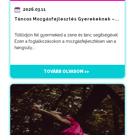
2026.03.11
Táncos Mozgásfejlesztés Gyerekeknek –...
Töltődjön fel gyermeked a zene és tánc segítségével
Ezen a foglalkozásokon a mozgásfejlesztésen van a
hangsúly,...
TOVÁBB OLVASOM >>