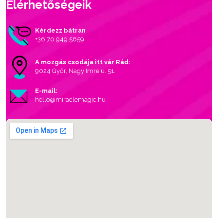
Elérhetőségeik
Kérdezz bátran
+36 70 949 5659
A mozgás csodája itt vár Rád:
9024 Győr, Nagy Imre u. 51.
E-mail:
hello@miraclemagic.hu