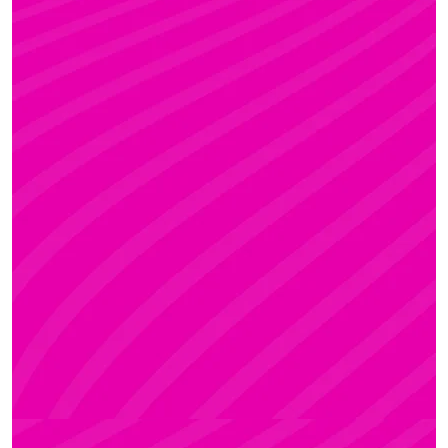
KRISZTI
Rúdsport és Rúdművészet, Aerial Art és Aerial
Fitness