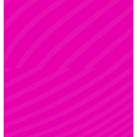
ADRI
Rúdsport és Rúdművészet