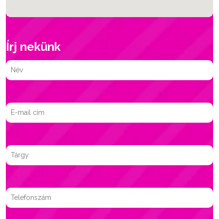
Írj nekünk