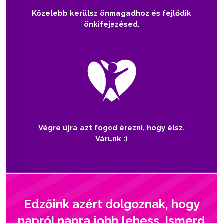
Közelebb kerülsz önmagadhoz és fejlődik
önkifejezésed.
Végre újra azt fogod érezni, hogy élsz.
Várunk :)
Edzőink azért dolgoznak, hogy
napról napra jobb lehess. Ismerd