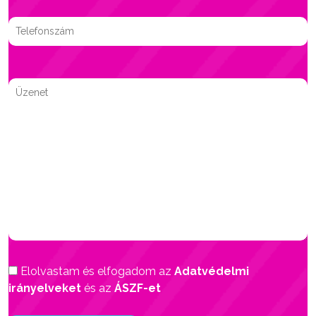
Elolvastam és elfogadom az
Adatvédelmi
irányelveket
és az
ÁSZF-et