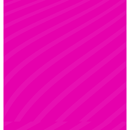
KRISZTI
Rúdsport és Rúdművészet, Aerial Art és Aerial
Fitness