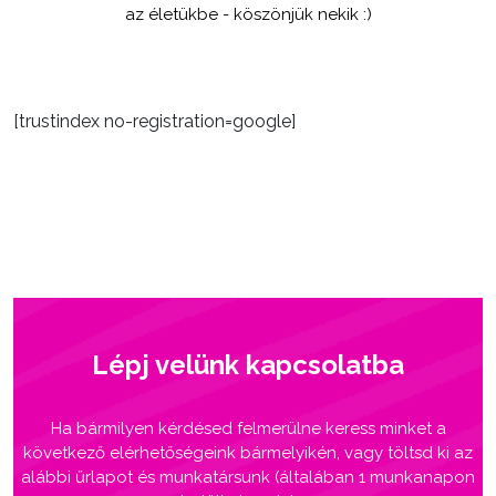
az életükbe - köszönjük nekik :)
[trustindex no-registration=google]
Lépj velünk kapcsolatba
Ha bármilyen kérdésed felmerülne keress minket a
következő elérhetőségeink bármelyikén, vagy töltsd ki az
alábbi űrlapot és munkatársunk (általában 1 munkanapon