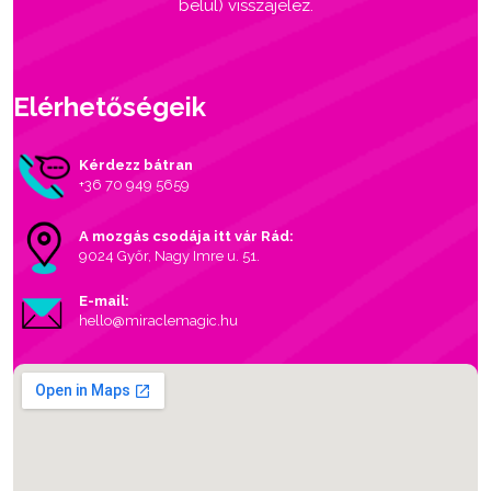
belül) visszajelez.
Elérhetőségeik
Kérdezz bátran
+36 70 949 5659
A mozgás csodája itt vár Rád:
9024 Győr, Nagy Imre u. 51.
E-mail:
hello@miraclemagic.hu