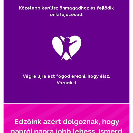
Közelebb kerülsz önmagadhoz és fejlődik
önkifejezésed.
Végre újra azt fogod érezni, hogy élsz.
Várunk :)
Edzőink azért dolgoznak, hogy
napról napra jobb lehess. Ismerd