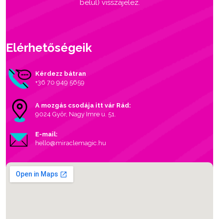
belül) visszajelez.
Elérhetőségeik
Kérdezz bátran
+36 70 949 5659
A mozgás csodája itt vár Rád:
9024 Győr, Nagy Imre u. 51.
E-mail:
hello@miraclemagic.hu