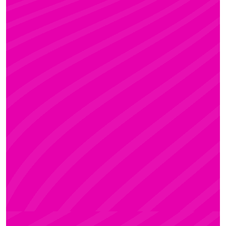
KRISZTI
Rúdsport és Rúdművészet, Aerial Art és Aerial
Fitness