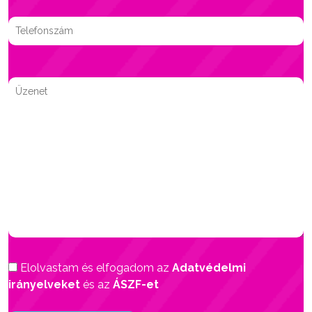
Elolvastam és elfogadom az
Adatvédelmi
irányelveket
és az
ÁSZF-et