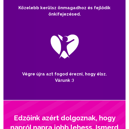
Közelebb kerülsz önmagadhoz és fejlődik
önkifejezésed.
Végre újra azt fogod érezni, hogy élsz.
Várunk :)
Edzőink azért dolgoznak, hogy
napról napra jobb lehess. Ismerd