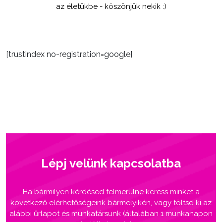
az életükbe - köszönjük nekik :)
[trustindex no-registration=google]
Lépj velünk kapcsolatba
Ha bármilyen kérdésed felmerülne keress minket a
következő elérhetőségeink bármelyikén, vagy töltsd ki az
alábbi űrlapot és munkatársunk (általában 1 munkanapon