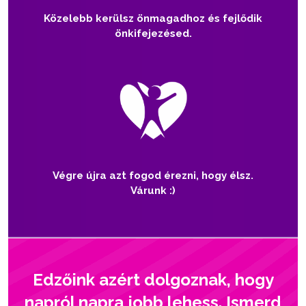
Közelebb kerülsz önmagadhoz és fejlődik
önkifejezésed.
Végre újra azt fogod érezni, hogy élsz.
Várunk :)
Edzőink azért dolgoznak, hogy
napról napra jobb lehess. Ismerd