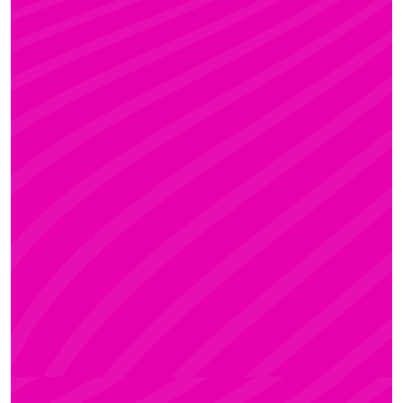
KRISZTI
Rúdsport és Rúdművészet, Aerial Art és Aerial
Fitness