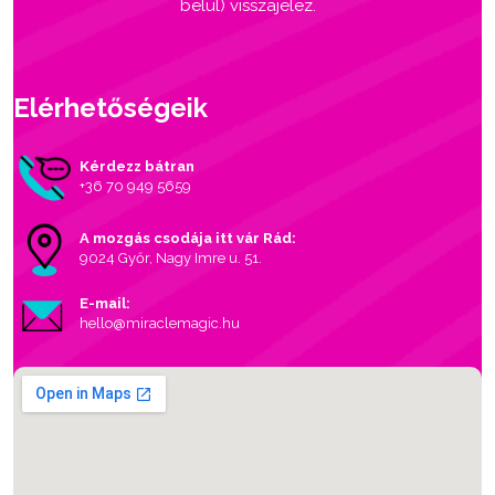
belül) visszajelez.
Elérhetőségeik
Kérdezz bátran
+36 70 949 5659
A mozgás csodája itt vár Rád:
9024 Győr, Nagy Imre u. 51.
E-mail:
hello@miraclemagic.hu