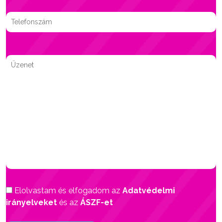
Elolvastam és elfogadom az
Adatvédelmi
irányelveket
és az
ÁSZF-et