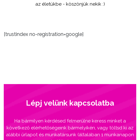
az életükbe - köszönjük nekik :)
[trustindex no-registration=google]
Lépj velünk kapcsolatba
Ha bármilyen kérdésed felmerülne keress minket a
következő elérhetőségeink bármelyikén, vagy töltsd ki az
alábbi űrlapot és munkatársunk (általában 1 munkanapon