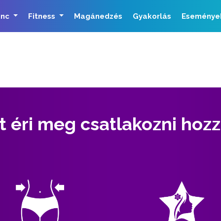
ánc
Fitness
Magánedzés
Gyakorlás
Eseménye
t éri meg csatlakozni hoz