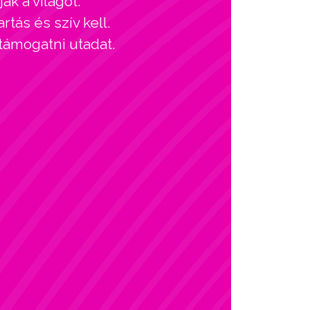
ák a világot.
tás és szív kell.
 támogatni utadat.