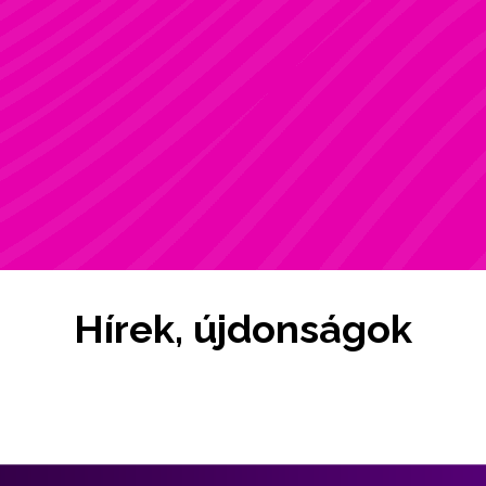
ZSÓFI
Rúdsport, STRONG & Flexy, Gerinctorna
Hírek, újdonságok