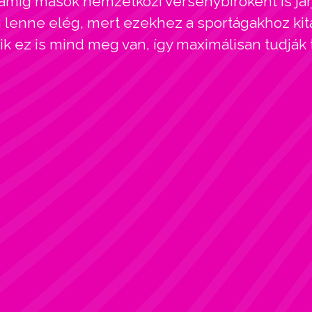
amíg mások nemzetközi versenybíróként is járj
enne elég, mert ezekhez a sportágakhoz kitar
kik ez is mind meg van, így maximálisan tudják