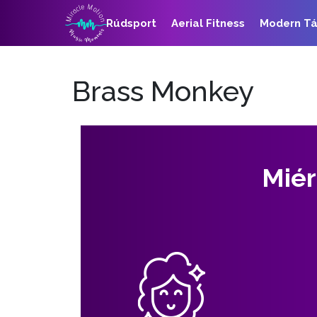
Rúdsport
Aerial Fitness
Modern T
Brass Monkey
Miér