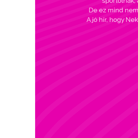
sportolnak, 
De ez mind nem l
A jó hír, hogy Ne