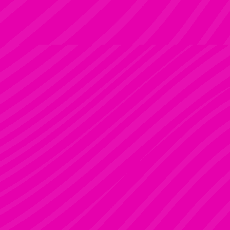
ADRI
Rúdsport és Rúdművészet
FANNI