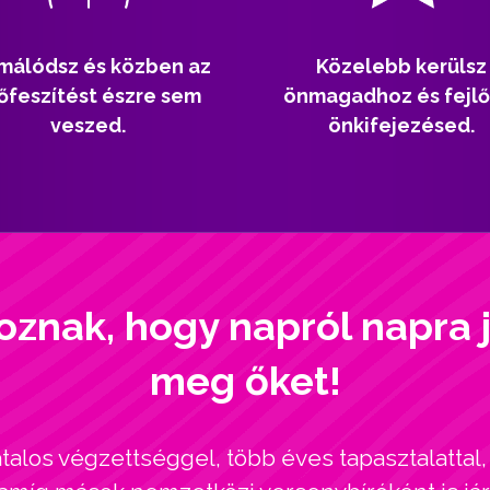
málódsz és közben az
Közelebb kerülsz
őfeszítést észre sem
önmagadhoz és fejlő
veszed.
önkifejezésed.
oznak, hogy napról napra 
meg őket!
alos végzettséggel, több éves tapasztalatta