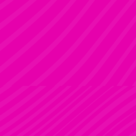
KRISZTI
Rúdsport és Rúdművészet, Aerial Art és Aerial Fitness