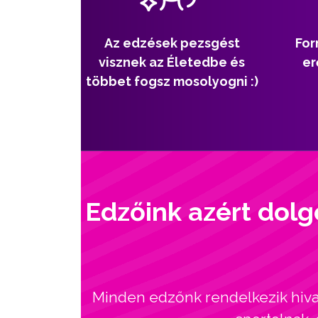
Az edzések pezsgést
For
visznek az Életedbe és
er
többet fogsz mosolyogni :)
Edzőink azért dolg
Minden edzőnk rendelkezik hivat