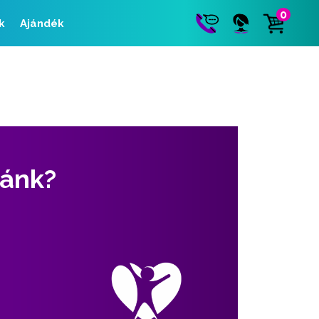
0
k
Ajándék
zánk?