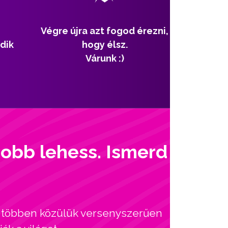
Végre újra azt fogod érezni,
dik
hogy élsz.
Várunk :)
jobb lehess. Ismerd
l, többen közülük versenyszerűen