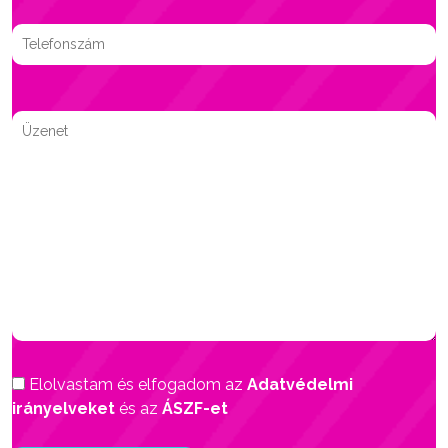
Elolvastam és elfogadom az
Adatvédelmi
irányelveket
és az
ÁSZF-et