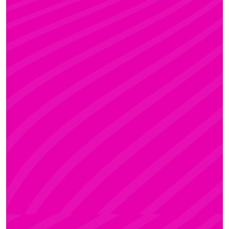
KRISZTI
Rúdsport és Rúdművészet, Aerial Art és Aerial
Fitness