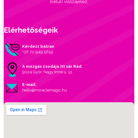
belül) visszajelez.
Elérhetőségeik
Kérdezz bátran
+36 70 949 5659
A mozgás csodája itt vár Rád:
9024 Győr, Nagy Imre u. 51.
E-mail:
hello@miraclemagic.hu