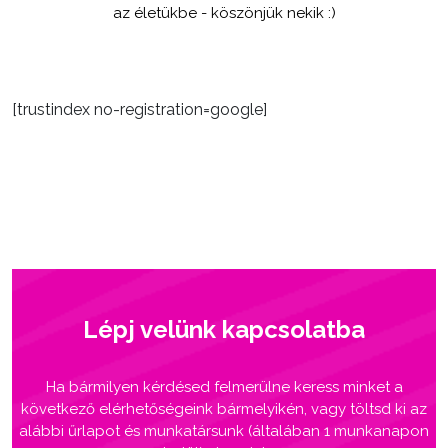
az életükbe - köszönjük nekik :)
[trustindex no-registration=google]
Lépj velünk kapcsolatba
Ha bármilyen kérdésed felmerülne keress minket a
következő elérhetőségeink bármelyikén, vagy töltsd ki az
alábbi űrlapot és munkatársunk (általában 1 munkanapon