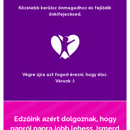
Közelebb kerülsz önmagadhoz és fejlődik
önkifejezésed.
Végre újra azt fogod érezni, hogy élsz.
Várunk :)
Edzőink azért dolgoznak, hogy
napról napra jobb lehess. Ismerd