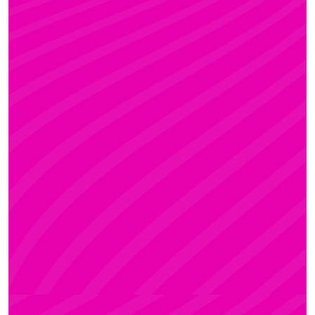
KRISZTI
Rúdsport és Rúdművészet, Aerial Art és Aerial
Fitness