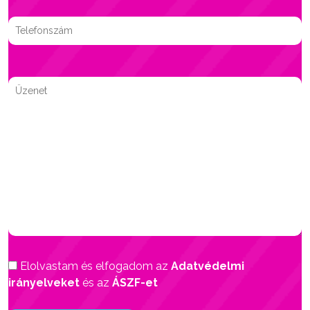
Elolvastam és elfogadom az
Adatvédelmi
irányelveket
és az
ÁSZF-et