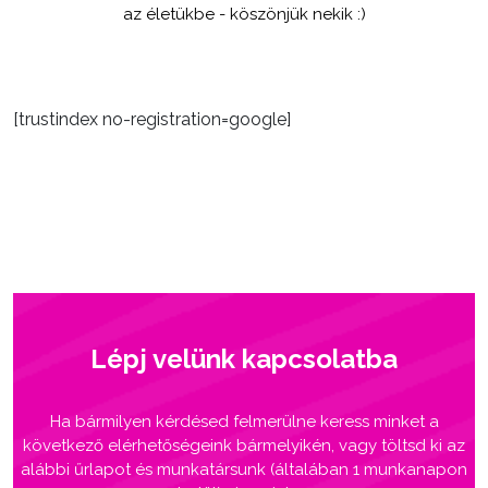
az életükbe - köszönjük nekik :)
[trustindex no-registration=google]
Lépj velünk kapcsolatba
Ha bármilyen kérdésed felmerülne keress minket a
következő elérhetőségeink bármelyikén, vagy töltsd ki az
alábbi űrlapot és munkatársunk (általában 1 munkanapon