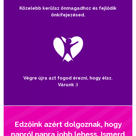
Közelebb kerülsz önmagadhoz és fejlődik
önkifejezésed.
Végre újra azt fogod érezni, hogy élsz.
Várunk :)
Edzőink azért dolgoznak, hogy
napról napra jobb lehess. Ismerd