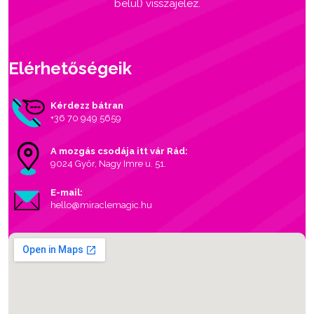
belül) visszajelez.
Elérhetőségeik
Kérdezz bátran
+36 70 949 5659
A mozgás csodája itt vár Rád:
9024 Győr, Nagy Imre u. 51.
E-mail:
hello@miraclemagic.hu