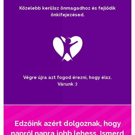
Közelebb kerülsz önmagadhoz és fejlődik
önkifejezésed.
Végre újra azt fogod érezni, hogy élsz.
Várunk :)
Edzőink azért dolgoznak, hogy
napról napra jobb lehess. Ismerd