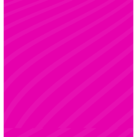
KRISZTI
Rúdsport és Rúdművészet, Aerial Art és Aerial
Fitness