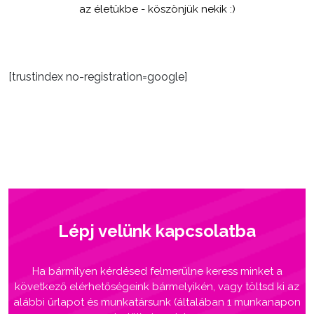
az életükbe - köszönjük nekik :)
[trustindex no-registration=google]
Lépj velünk kapcsolatba
Ha bármilyen kérdésed felmerülne keress minket a
következő elérhetőségeink bármelyikén, vagy töltsd ki az
alábbi űrlapot és munkatársunk (általában 1 munkanapon