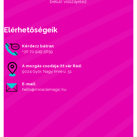
belül) visszajelez.
Elérhetőségeik
Kérdezz bátran
+36 70 949 5659
A mozgás csodája itt vár Rád:
9024 Győr, Nagy Imre u. 51.
E-mail:
hello@miraclemagic.hu