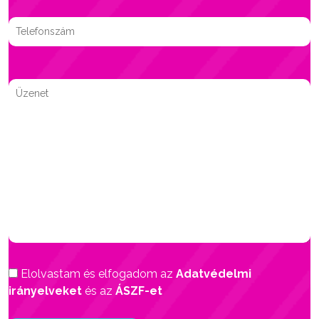
Elolvastam és elfogadom az
Adatvédelmi
irányelveket
és az
ÁSZF-et