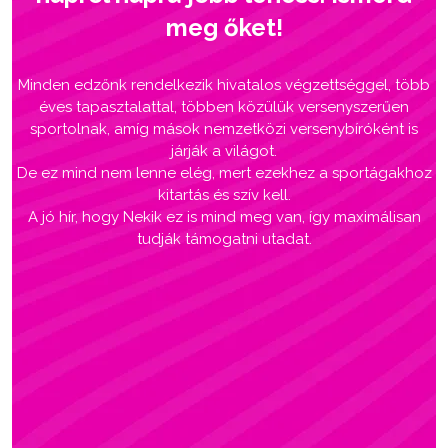
meg őket!
Minden edzőnk rendelkezik hivatalos végzettséggel, több
éves tapasztalattal, többen közülük versenyszerűen
sportolnak, amíg mások nemzetközi versenybíróként is
járják a világot.
De ez mind nem lenne elég, mert ezekhez a sportágakhoz
kitartás és szív kell.
A jó hír, hogy Nekik ez is mind meg van, így maximálisan
tudják támogatni utadat.