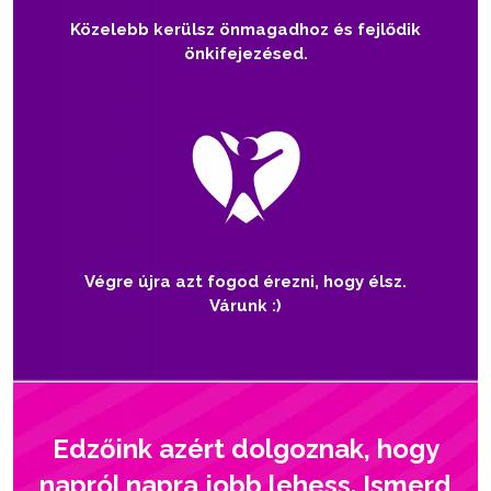
Közelebb kerülsz önmagadhoz és fejlődik
önkifejezésed.
Végre újra azt fogod érezni, hogy élsz.
Várunk :)
Edzőink azért dolgoznak, hogy
napról napra jobb lehess. Ismerd