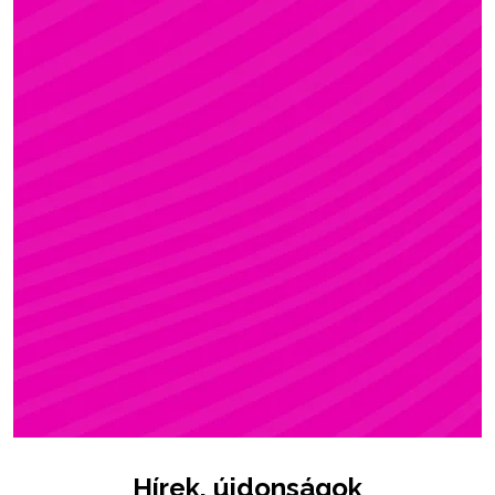
ZSÓFI
Rúdsport, STRONG & Flexy, Gerinctorna
Hírek, újdonságok