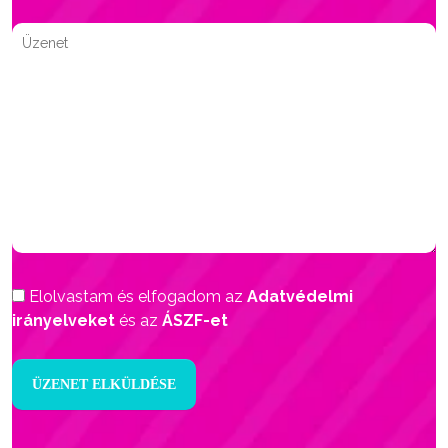
Elolvastam és elfogadom az
Adatvédelmi
irányelveket
és az
ÁSZF-et