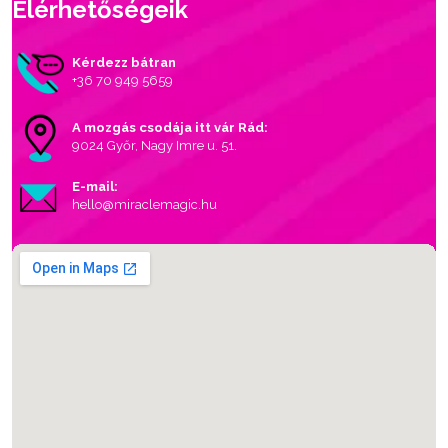
Elérhetőségeik
Kérdezz bátran
+36 70 949 5659
A mozgás csodája itt vár Rád:
9024 Győr, Nagy Imre u. 51.
E-mail:
hello@miraclemagic.hu