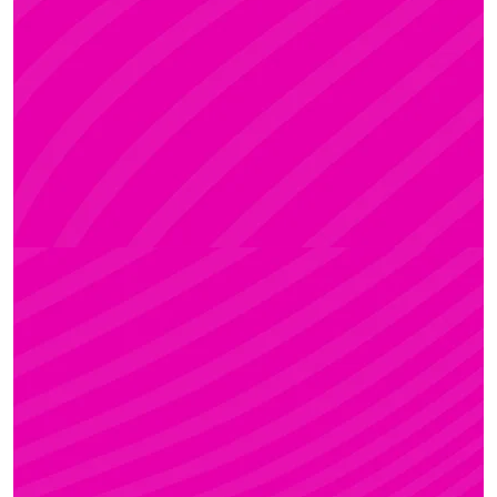
ADRI
Rúdsport és Rúdművészet