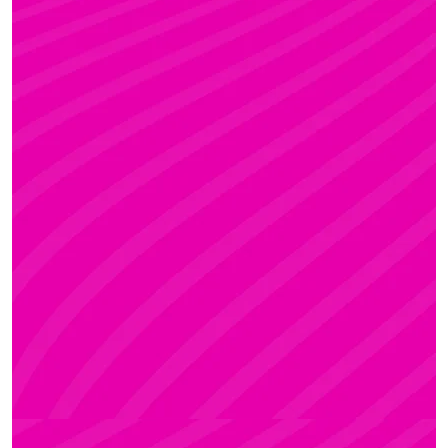
KRISZTI
Rúdsport és Rúdművészet, Aerial Art és Aerial
Fitness