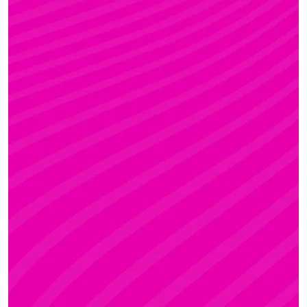
FANNI
Rúdsport és Gyerek Rúdsport