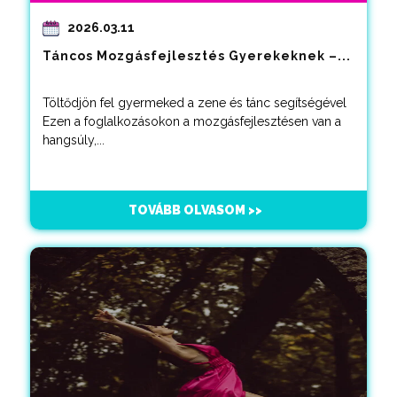
2026.03.11
Táncos Mozgásfejlesztés Gyerekeknek –...
Töltődjön fel gyermeked a zene és tánc segítségével
Ezen a foglalkozásokon a mozgásfejlesztésen van a
hangsúly,...
TOVÁBB OLVASOM >>