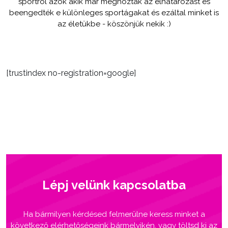
sportról azok akik már meghozták az elhatározást és
beengedték e különleges sportágakat és ezáltal minket is
az életükbe - köszönjük nekik :)
[trustindex no-registration=google]
Lépj velünk kapcsolatba
Ha bármilyen kérdésed felmerülne keress minket a
következő elérhetőségeink bármelyikén, vagy töltsd ki az