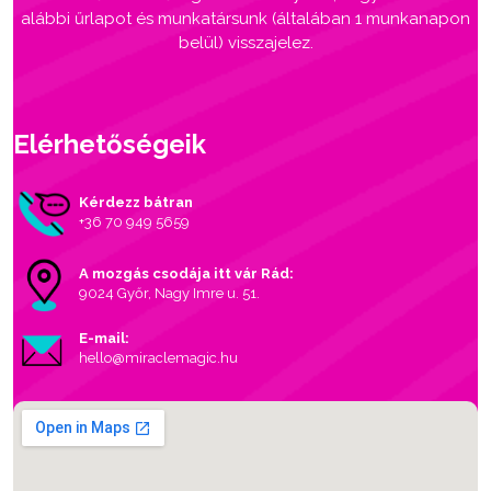
alábbi űrlapot és munkatársunk (általában 1 munkanapon
belül) visszajelez.
Elérhetőségeik
Kérdezz bátran
+36 70 949 5659
A mozgás csodája itt vár Rád:
9024 Győr, Nagy Imre u. 51.
E-mail:
hello@miraclemagic.hu