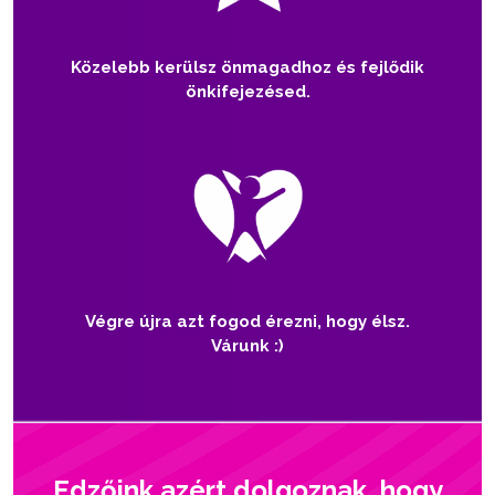
Közelebb kerülsz önmagadhoz és fejlődik
önkifejezésed.
Végre újra azt fogod érezni, hogy élsz.
Várunk :)
Edzőink azért dolgoznak, hogy