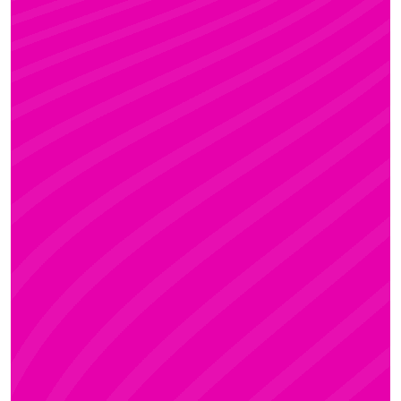
KRISZTI
Rúdsport és Rúdművészet, Aerial Art és Aerial
Fitness