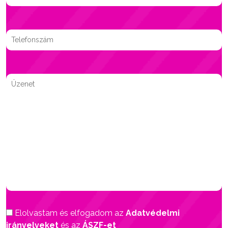
Elolvastam és elfogadom az
Adatvédelmi
irányelveket
és az
ÁSZF-et