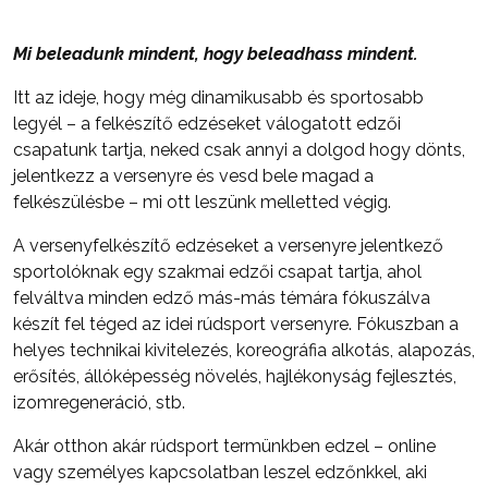
Mi beleadunk mindent, hogy beleadhass mindent.
Itt az ideje, hogy még dinamikusabb és sportosabb
legyél – a felkészítő edzéseket válogatott edzői
csapatunk tartja, neked csak annyi a dolgod hogy dönts,
jelentkezz a versenyre és vesd bele magad a
felkészülésbe – mi ott leszünk melletted végig.
A versenyfelkészítő edzéseket a versenyre jelentkező
sportolóknak egy szakmai edzői csapat tartja, ahol
felváltva minden edző más-más témára fókuszálva
készít fel téged az idei rúdsport versenyre. Fókuszban a
helyes technikai kivitelezés, koreográfia alkotás, alapozás,
erősítés, állóképesség növelés, hajlékonyság fejlesztés,
izomregeneráció, stb.
Akár otthon akár rúdsport termünkben edzel – online
vagy személyes kapcsolatban leszel edzőnkkel, aki