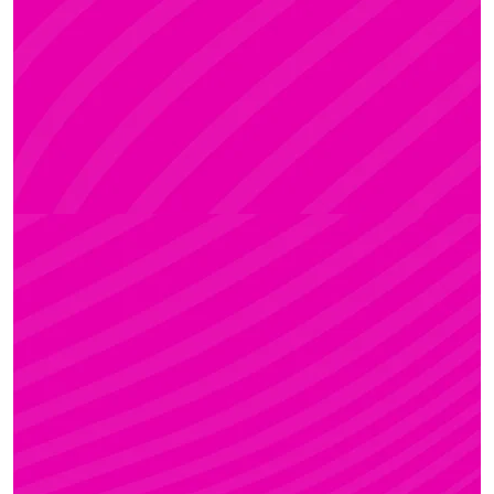
ADRI
Rúdsport és Rúdművészet