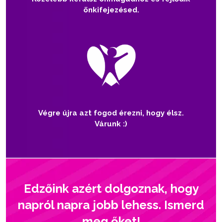
önkifejezésed.
Végre újra azt fogod érezni, hogy élsz.
Várunk :)
Edzőink azért dolgoznak, hogy
napról napra jobb lehess. Ismerd
meg őket!