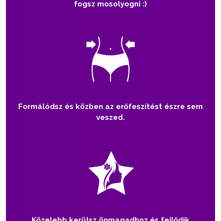
fogsz mosolyogni :)
Formálódsz és közben az erőfeszítést észre sem
veszed.
Közelebb kerülsz önmagadhoz és fejlődik