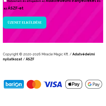
Adatvédelmi irányelveket
és
Elolvastam és elfogadom az
ÁSZF-et
az
Copyright © 2020-2026 Miracle Magic Kft. /
Adatvédelmi
nyilatkozat
/
ÁSZF