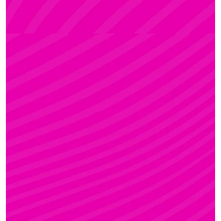
KRISZTI
Rúdsport és Rúdművészet, Aerial Art és Aerial
Fitness