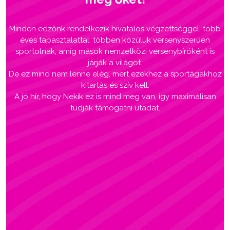
Minden edzőnk rendelkezik hivatalos végzettséggel, több
éves tapasztalattal, többen közülük versenyszerűen
sportolnak, amíg mások nemzetközi versenybíróként is
járják a világot.
De ez mind nem lenne elég, mert ezekhez a sportágakhoz
kitartás és szív kell.
A jó hír, hogy Nekik ez is mind meg van, így maximálisan
tudják támogatni utadat.