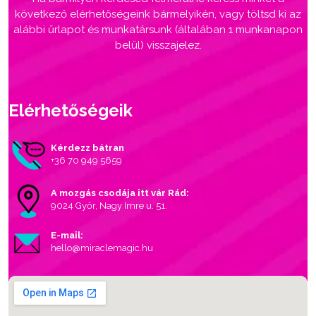
következő elérhetőségeink bármelyikén, vagy töltsd ki az
alábbi űrlapot és munkatársunk (általában 1 munkanapon
belül) visszajelez.
Elérhetőségeik
Kérdezz bátran
+36 70 949 5659
A mozgás csodája itt vár Rád:
9024 Győr, Nagy Imre u. 51.
E-mail:
hello@miraclemagic.hu