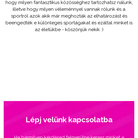
hogy milyen fantasztikus közösséghez tartozhatsz nálunk,
illetve hogy milyen véleménnyel vannak rólunk és a
sportról azok akik már meghozták az elhatározást és
beengedték e különleges sportágakat és ezáltal minket is
az életükbe - köszönjük nekik :)
Lépj velünk kapcsolatba
Ha bármilyen kérdésed felmerülne keress minket a