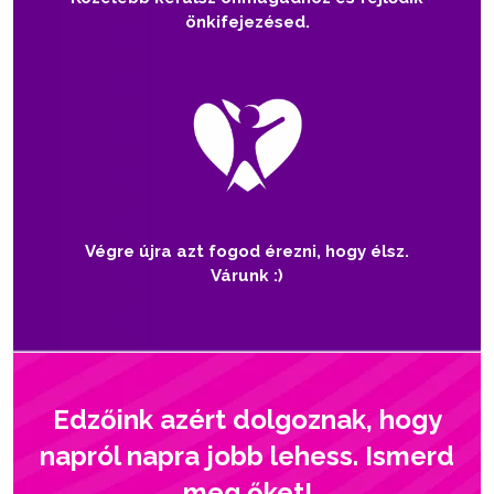
önkifejezésed.
Végre újra azt fogod érezni, hogy élsz.
Várunk :)
Edzőink azért dolgoznak, hogy
napról napra jobb lehess. Ismerd
meg őket!