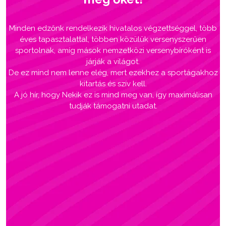
Minden edzőnk rendelkezik hivatalos végzettséggel, több
éves tapasztalattal, többen közülük versenyszerűen
sportolnak, amíg mások nemzetközi versenybíróként is
járják a világot.
De ez mind nem lenne elég, mert ezekhez a sportágakhoz
kitartás és szív kell.
A jó hír, hogy Nekik ez is mind meg van, így maximálisan
tudják támogatni utadat.