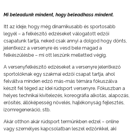
Mi beleadunk mindent, hogy beleadhass mindent.
Itt az ideje, hogy még dinamikusabb és sportosabb
legyél – a felkészítő edzéseket válogatott edzői
csapatunk tartja, neked csak annyi a dolgod hogy dönts,
jelentkezz a versenyre és vesd bele magad a
felkészülésbe – mi ott leszünk melletted végig.
A versenyfelkészítő edzéseket a versenyre jelentkező
sportolóknak egy szakmai edzői csapat tartja, ahol
felváltva minden edző más-más témára fókuszálva
készít fel téged az idei rúdsport versenyre. Fókuszban a
helyes technikai kivitelezés, koreográfia alkotás, alapozás,
erősítés, állóképesség növelés, hajlékonyság fejlesztés,
izomregeneráció, stb.
Akár otthon akár rúdsport termünkben edzel – online
vagy személyes kapcsolatban leszel edzőnkkel, aki