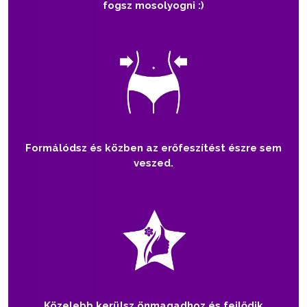
fogsz mosolyogni :)
Formálódsz és közben az erőfeszítést észre sem
veszed.
Közelebb kerülsz önmagadhoz és fejlődik