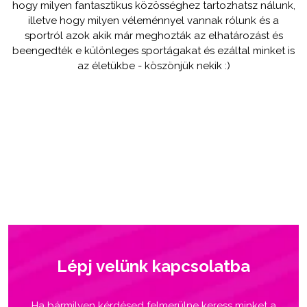
hogy milyen fantasztikus közösséghez tartozhatsz nálunk,
illetve hogy milyen véleménnyel vannak rólunk és a
sportról azok akik már meghozták az elhatározást és
beengedték e különleges sportágakat és ezáltal minket is
az életükbe - köszönjük nekik :)
Lépj velünk kapcsolatba
Ha bármilyen kérdésed felmerülne keress minket a