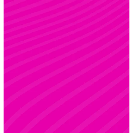
FANNI
Rúdsport és Gyerek Rúdsport