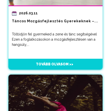
2026.03.11
Táncos Mozgásfejlesztés Gyerekeknek –...
Töltődjön fel gyermeked a zene és tánc segítségével
Ezen a foglalkozásokon a mozgásfejlesztésen van a
hangsúly,...
TOVÁBB OLVASOM >>