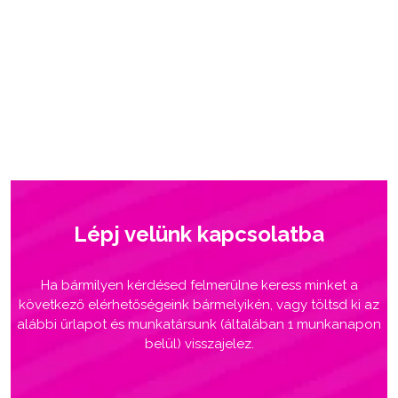
Lépj velünk kapcsolatba
Ha bármilyen kérdésed felmerülne keress minket a
következő elérhetőségeink bármelyikén, vagy töltsd ki az
alábbi űrlapot és munkatársunk (általában 1 munkanapon
belül) visszajelez.