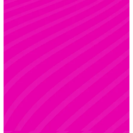
KRISZTI
Rúdsport és Rúdművészet, Aerial Art és Aerial
Fitness