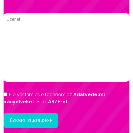
Elolvastam és elfogadom az
Adatvédelmi
irányelveket
és az
ÁSZF-et