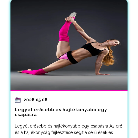
2026.05.06
Legyél erősebb és hajlékonyabb egy
csapásra
Legyél erősebb és hajlékonyabb egy csapásra Az erő
és a hajlékonyság fejlesztése segít a sérülések és...