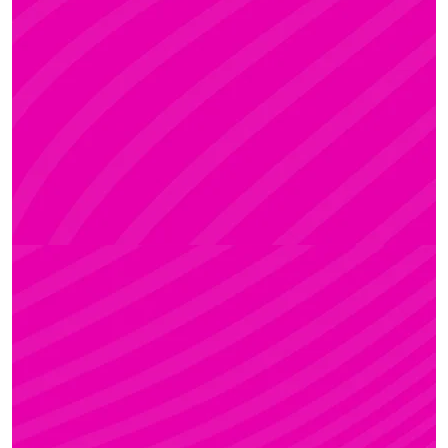
ADRI
Rúdsport és Rúdművészet