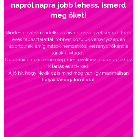
napról napra jobb lehess. Ismerd
meg őket!
Minden edzőnk rendelkezik hivatalos végzettséggel, több
éves tapasztalattal, többen közülük versenyszerűen
sportolnak, amíg mások nemzetközi versenybíróként is
járják a világot.
De ez mind nem lenne elég, mert ezekhez a sportágakhoz
kitartás és szív kell.
A jó hír, hogy Nekik ez is mind meg van, így maximálisan
tudják támogatni utadat.