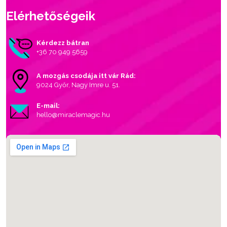
Elérhetőségeik
Kérdezz bátran
+36 70 949 5659
A mozgás csodája itt vár Rád:
9024 Győr, Nagy Imre u. 51.
E-mail:
hello@miraclemagic.hu