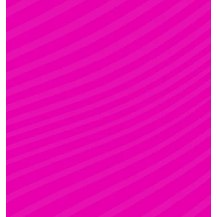
FANNI
Rúdsport és Gyerek Rúdsport