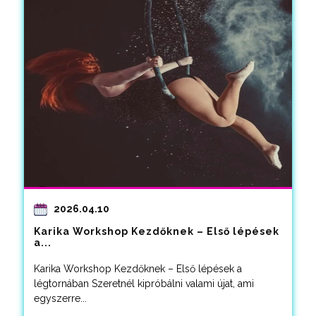
2026.04.10
Karika Workshop Kezdőknek – Első lépések
a...
Karika Workshop Kezdőknek – Első lépések a
légtornában Szeretnél kipróbálni valami újat, ami
egyszerre...