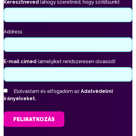
Keresztneved
(ahogy szeretnéd, hogy szólítsunk):
Address
E-mail címed
(amelyiket rendszeresen olvasod):
Elolvastam és elfogadom az
Adatvédelmi
irányelveket.
FELIRATKOZÁS