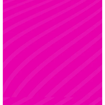
ADRI
Rúdsport és Rúdművészet