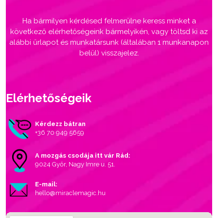
Ha bármilyen kérdésed felmerülne keress minket a
következő elérhetőségeink bármelyikén, vagy töltsd ki az
alábbi űrlapot és munkatársunk (általában 1 munkanapon
belül) visszajelez.
Elérhetőségeik
Kérdezz bátran
+36 70 949 5659
A mozgás csodája itt vár Rád:
9024 Győr, Nagy Imre u. 51.
E-mail:
hello@miraclemagic.hu