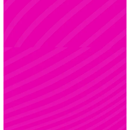
Rúdsport és Rúdművészet, Aerial Art és Aerial
Fitness
ZSÓFI
Rúdsport, STRONG & Flexy, Gerinctorna