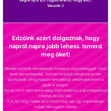
Végre újra azt fogod érezni, hogy élsz.
Várunk :)
Edzőink azért dolgoznak, hogy
napról napra jobb lehess. Ismerd
meg őket!
Minden edzőnk rendelkezik hivatalos végzettséggel, több
éves tapasztalattal, többen közülük versenyszerűen
sportolnak, amíg mások nemzetközi versenybíróként is
járják a világot.
De ez mind nem lenne elég, mert ezekhez a sportágakhoz
kitartás és szív kell.
A jó hír, hogy Nekik ez is mind meg van, így maximálisan
tudják támogatni utadat.