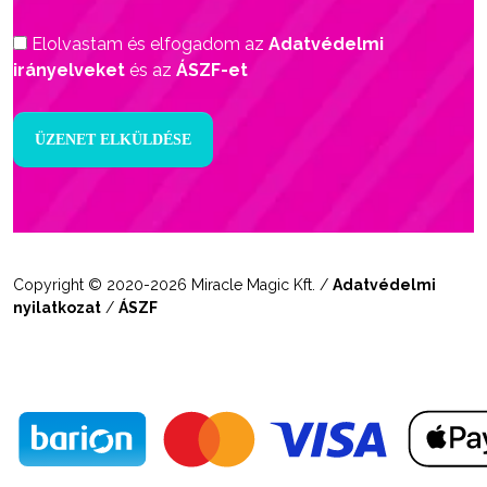
Elolvastam és elfogadom az
Adatvédelmi
irányelveket
és az
ÁSZF-et
Copyright © 2020-2026 Miracle Magic Kft. /
Adatvédelmi
nyilatkozat
/
ÁSZF