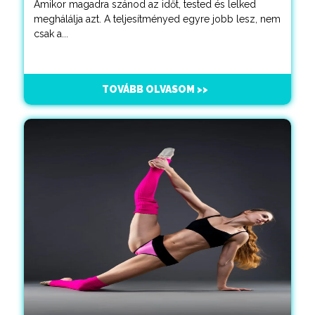
Amikor magadra szánod az időt, tested és lelked
meghálálja azt. A teljesítményed egyre jobb lesz, nem
csak a...
TOVÁBB OLVASOM >>