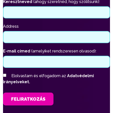
Keresztneved
(ahogy szeretnéd, hogy szólítsunk):
Address
E-mail címed
(amelyiket rendszeresen olvasod):
Elolvastam és elfogadom az
Adatvédelmi
irányelveket.
FELIRATKOZÁS