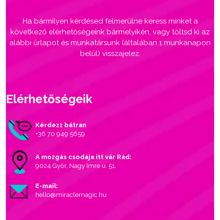
Ha bármilyen kérdésed felmerülne keress minket a
következő elérhetőségeink bármelyikén, vagy töltsd ki az
alábbi űrlapot és munkatársunk (általában 1 munkanapon
belül) visszajelez.
Elérhetőségeik
Kérdezz bátran
+36 70 949 5659
A mozgás csodája itt vár Rád:
9024 Győr, Nagy Imre u. 51.
E-mail:
hello@miraclemagic.hu