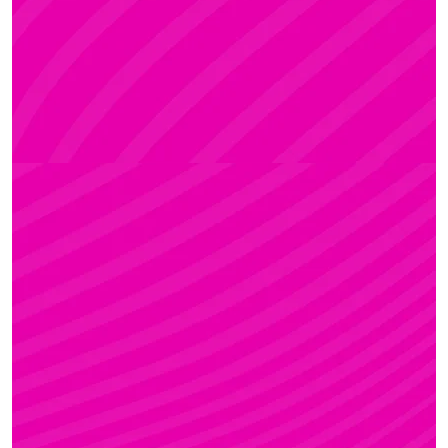
Rúdsport és Rúdművészet, Aerial Art és Aerial
Fitness
ZSÓFI
Rúdsport, STRONG & Flexy, Gerinctorna