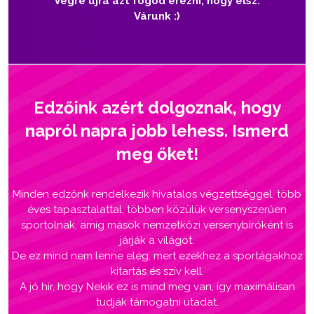
Végre újra azt fogod érezni, hogy élsz.
Várunk :)
Edzőink azért dolgoznak, hogy
napról napra jobb lehess. Ismerd
meg őket!
Minden edzőnk rendelkezik hivatalos végzettséggel, több
éves tapasztalattal, többen közülük versenyszerűen
sportolnak, amíg mások nemzetközi versenybíróként is
járják a világot.
De ez mind nem lenne elég, mert ezekhez a sportágakhoz
kitartás és szív kell.
A jó hír, hogy Nekik ez is mind meg van, így maximálisan
tudják támogatni utadat.