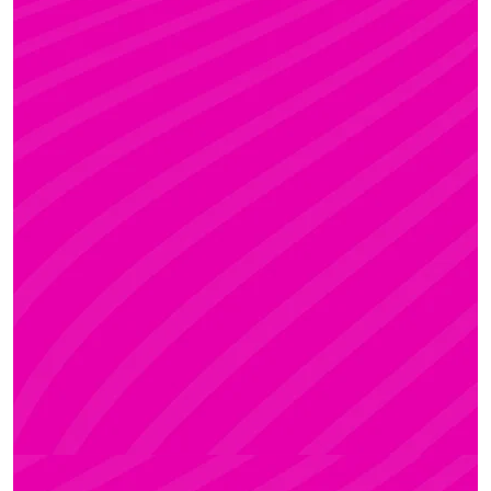
ADRI
Rúdsport és Rúdművészet