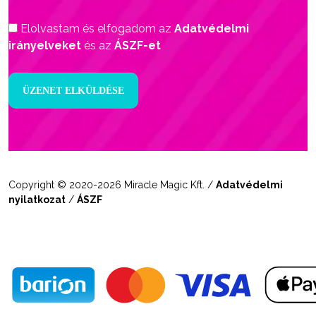
Elolvastam és elfogadom az
Adatvédelmi
irányelveket
és az
ÁSZF-et
Copyright © 2020-2026 Miracle Magic Kft. /
Adatvédelmi
nyilatkozat
/
ÁSZF