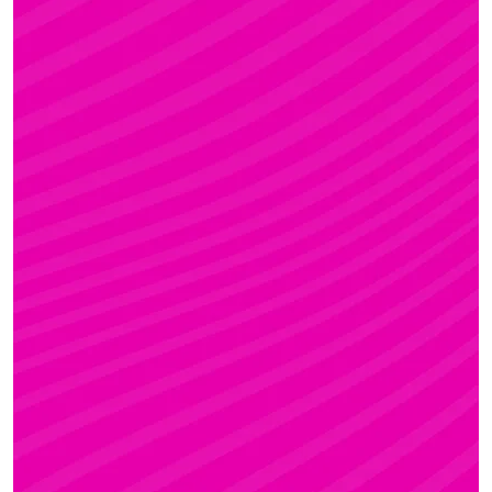
FANNI
Rúdsport és Gyerek Rúdsport