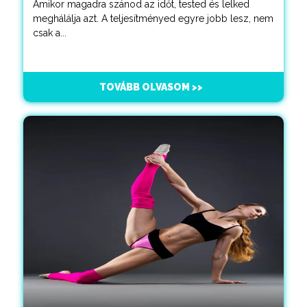
Amikor magadra szánod az időt, tested és lelked
meghálálja azt. A teljesítményed egyre jobb lesz, nem
csak a...
TOVÁBB OLVASOM >>