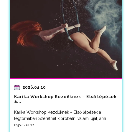
2026.04.10
Karika Workshop Kezdőknek – Első lépések
a...
Karika Workshop Kezdőknek – Első lépések a
légtornában Szeretnél kipróbálni valami újat, ami
egyszerre...