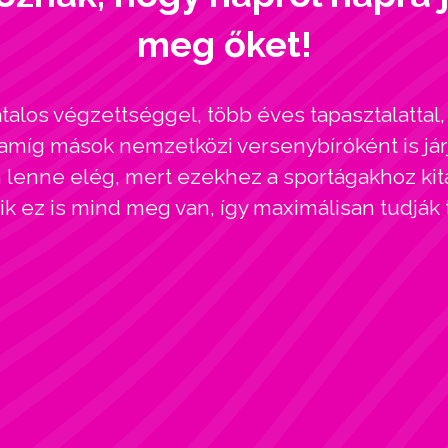
meg őket!
alos végzettséggel, több éves tapasztalatta
amíg mások nemzetközi versenybíróként is járj
enne elég, mert ezekhez a sportágakhoz kitar
kik ez is mind meg van, így maximálisan tudják