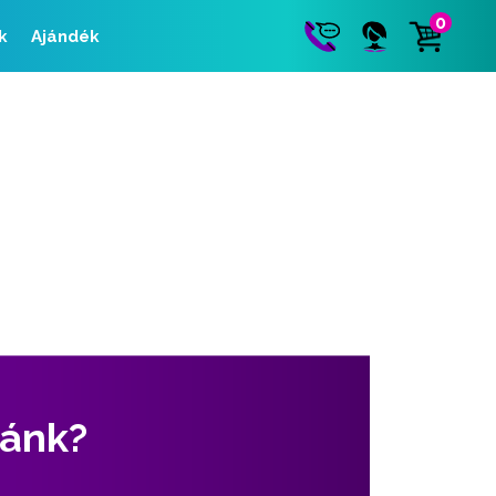
0
k
Ajándék
zánk?