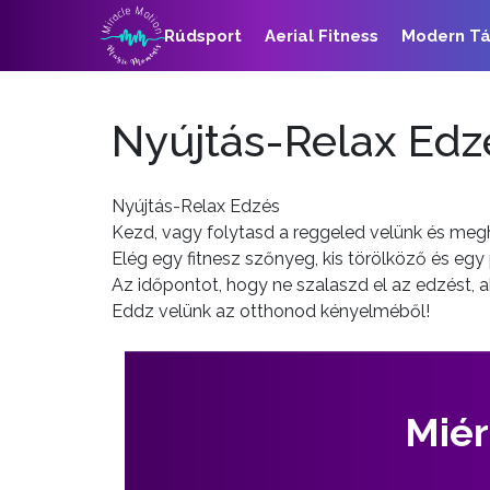
Rúdsport
Aerial Fitness
Modern T
Nyújtás-Relax Edz
Nyújtás-Relax Edzés
Kezd, vagy folytasd a reggeled velünk és megh
Elég egy fitnesz szőnyeg, kis törölköző és egy 
Az időpontot, hogy ne szalaszd el az edzést, a
Eddz velünk az otthonod kényelméből!
Miér