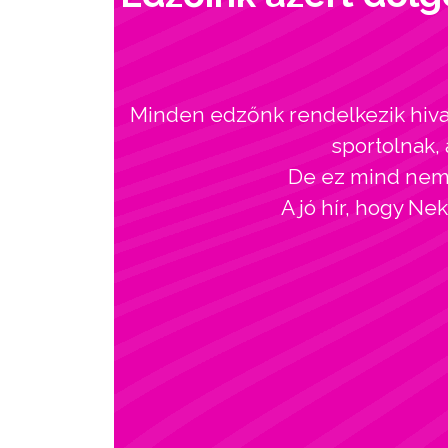
Minden edzőnk rendelkezik hivat
sportolnak, 
De ez mind nem l
A jó hír, hogy Ne