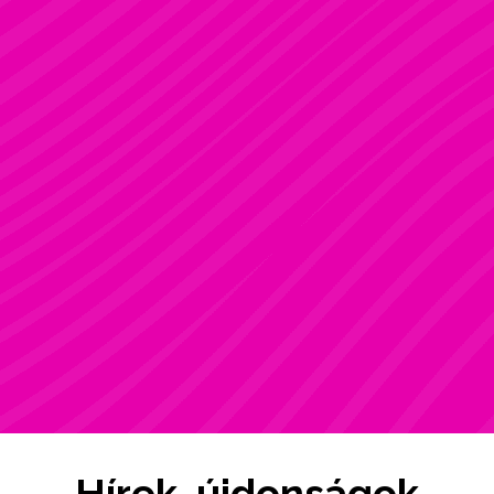
ZSÓFI
Rúdsport, STRONG & Flexy, Gerinctorna
Hírek, újdonságok