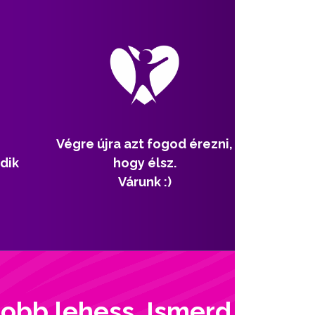
Végre újra azt fogod érezni,
dik
hogy élsz.
Várunk :)
jobb lehess. Ismerd