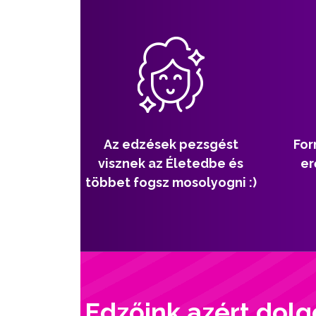
Az edzések pezsgést
For
visznek az Életedbe és
er
többet fogsz mosolyogni :)
Edzőink azért dolg