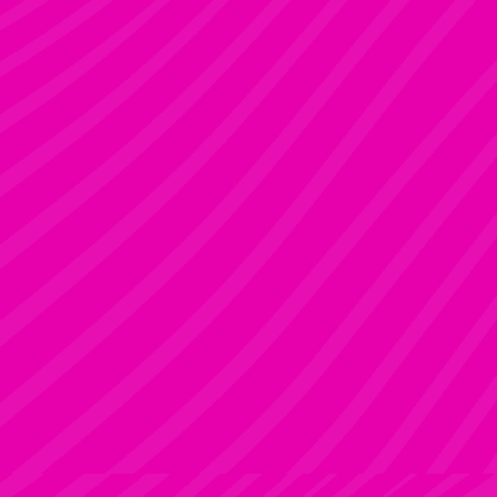
KRISZTI
Rúdsport és Rúdművészet, Aerial Art és Aerial Fitness