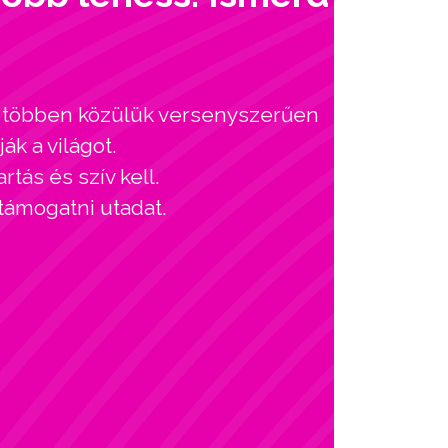
l, többen közülük versenyszerűen
ák a világot.
tás és szív kell.
 támogatni utadat.