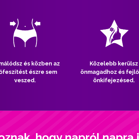
málódsz és közben az
Közelebb kerülsz
őfeszítést észre sem
önmagadhoz és fejlő
veszed.
önkifejezésed.
oznak, hogy napról napra 