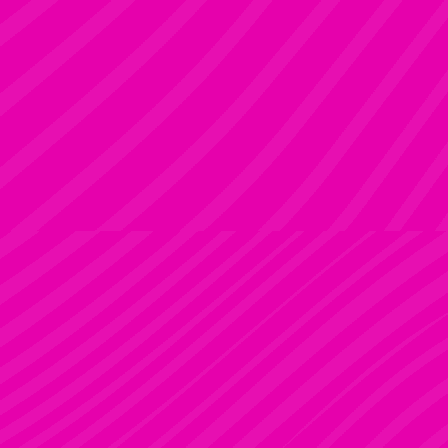
ADRI
Rúdsport és Rúdművészet