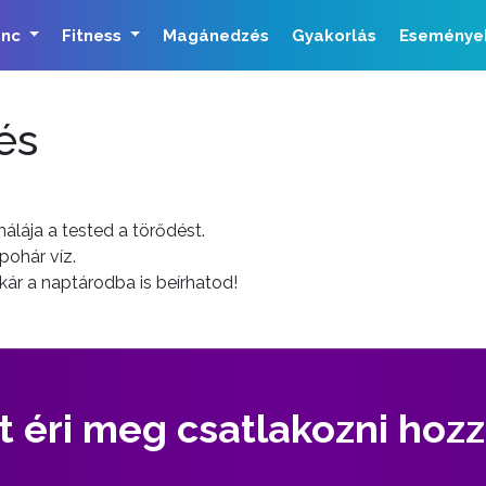
ánc
Fitness
Magánedzés
Gyakorlás
Eseménye
és
álája a tested a törődést.
pohár víz.
kár a naptárodba is beírhatod!
t éri meg csatlakozni hoz