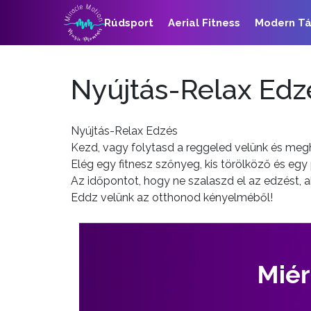
Rúdsport
Aerial Fitness
Modern T
Nyújtás-Relax Edz
Nyújtás-Relax Edzés
Kezd, vagy folytasd a reggeled velünk és megh
Elég egy fitnesz szőnyeg, kis törölköző és egy 
Az időpontot, hogy ne szalaszd el az edzést, a
Eddz velünk az otthonod kényelméből!
Miér