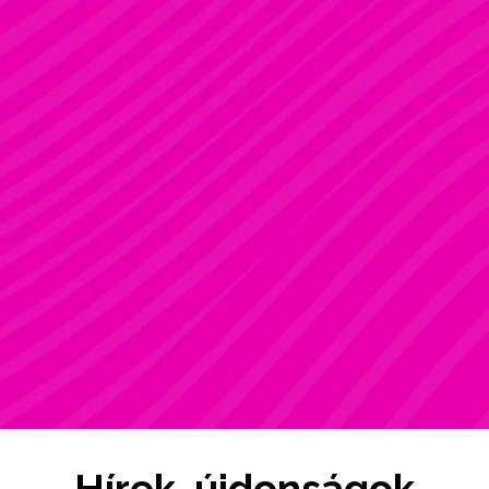
ZSÓFI
Rúdsport, STRONG & Flexy, Gerinctorna
Hírek, újdonságok