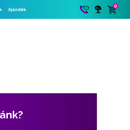
0
k
Ajándék
zánk?