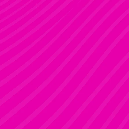
FANNI
Rúdsport és Gyerek Rúdsport