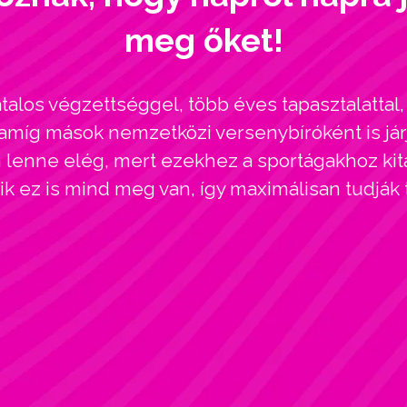
meg őket!
alos végzettséggel, több éves tapasztalatta
amíg mások nemzetközi versenybíróként is járj
enne elég, mert ezekhez a sportágakhoz kitar
kik ez is mind meg van, így maximálisan tudják