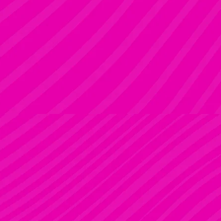
ADRI
Rúdsport és Rúdművészet