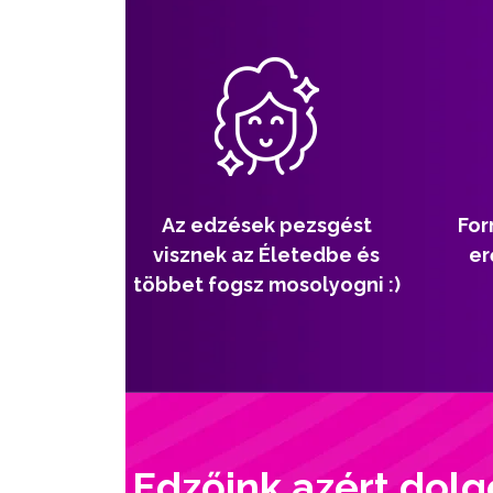
Az edzések pezsgést
For
visznek az Életedbe és
er
többet fogsz mosolyogni :)
Edzőink azért dolg