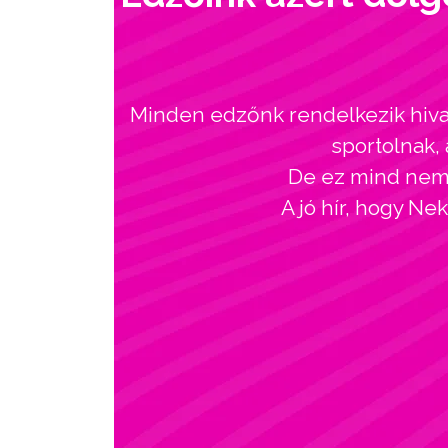
Minden edzőnk rendelkezik hivat
sportolnak, 
De ez mind nem l
A jó hír, hogy Ne