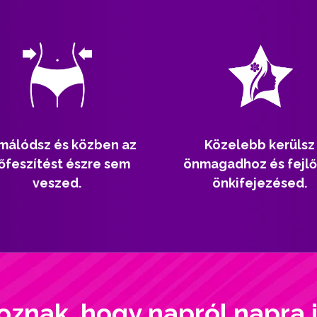
málódsz és közben az
Közelebb kerülsz
őfeszítést észre sem
önmagadhoz és fejlő
veszed.
önkifejezésed.
oznak, hogy napról napra 