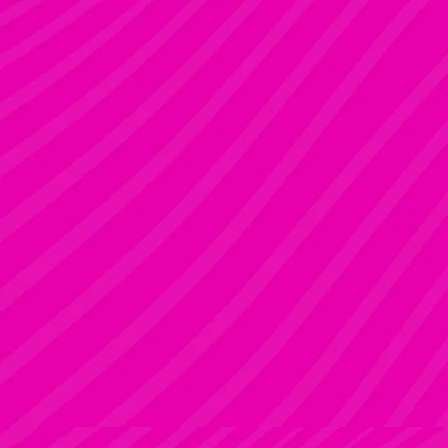
KRISZTI
Rúdsport és Rúdművészet, Aerial Art és Aerial Fitness