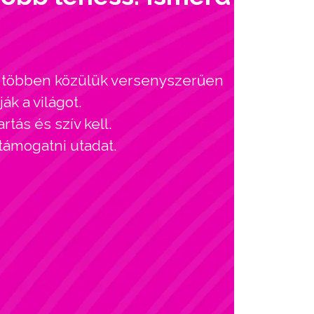
l, többen közülük versenyszerűen
ák a világot.
tás és szív kell.
 támogatni utadat.