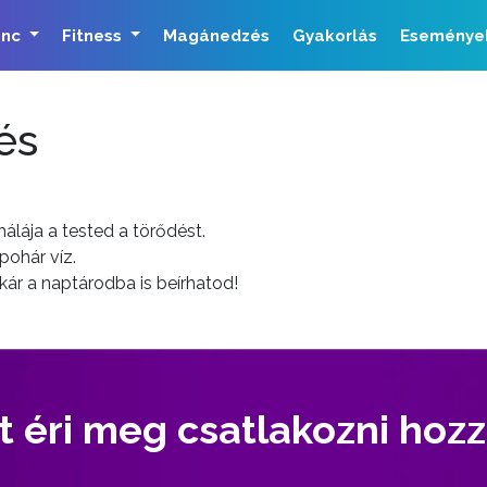
ánc
Fitness
Magánedzés
Gyakorlás
Eseménye
és
álája a tested a törődést.
pohár víz.
kár a naptárodba is beírhatod!
t éri meg csatlakozni hoz