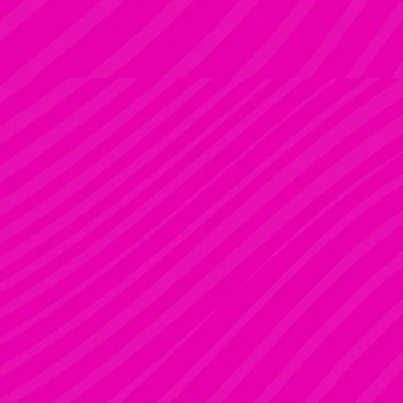
ADRI
Rúdsport és Rúdművészet
FANNI