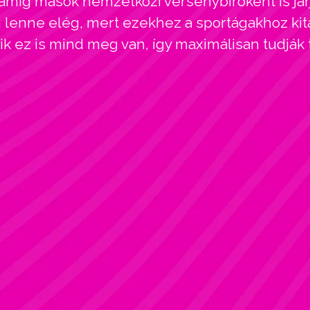
amíg mások nemzetközi versenybíróként is járj
enne elég, mert ezekhez a sportágakhoz kitar
kik ez is mind meg van, így maximálisan tudják