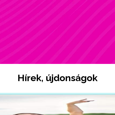
ZSÓFI
Rúdsport, STRONG & Flexy, Gerinctorna
Hírek, újdonságok