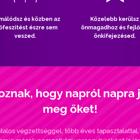
málódsz és közben az
Közelebb kerülsz
őfeszítést észre sem
önmagadhoz és fejlő
veszed.
önkifejezésed.
oznak, hogy napról napra 
meg őket!
alos végzettséggel, több éves tapasztalatta