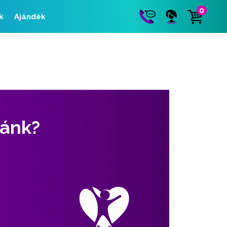
0
k
Ajándék
zánk?