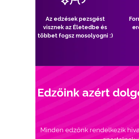
Az edzések pezsgést
For
visznek az Életedbe és
er
többet fogsz mosolyogni :)
Edzőink azért dolg
Minden edzőnk rendelkezik hivat