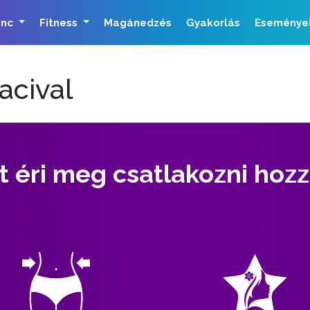
ánc
Fitness
Magánedzés
Gyakorlás
Eseménye
acival
t éri meg csatlakozni hoz