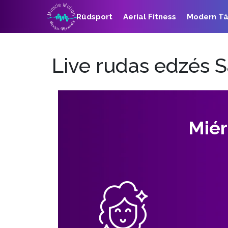
Rúdsport
Aerial Fitness
Modern T
Live rudas edzés S
Miér