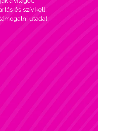
ák a világot.
tás és szív kell.
 támogatni utadat.