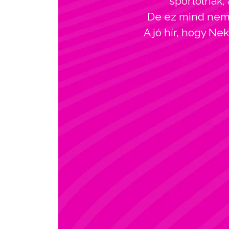
sportolnak, 
De ez mind nem l
A jó hír, hogy Ne