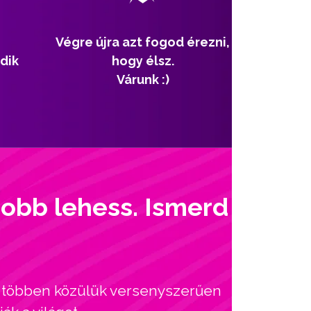
Végre újra azt fogod érezni,
dik
hogy élsz.
Várunk :)
jobb lehess. Ismerd
l, többen közülük versenyszerűen