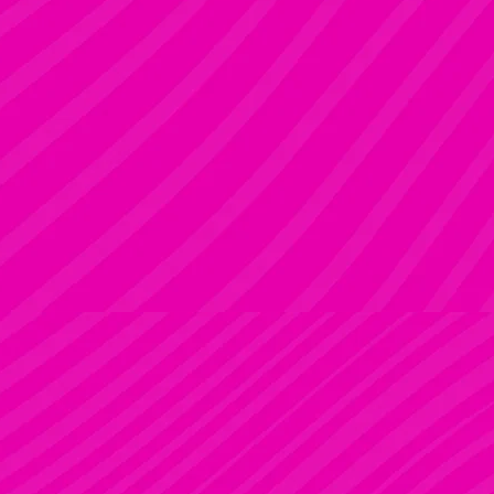
KRISZTI
Rúdsport és Rúdművészet, Aerial Art és Aerial Fitness