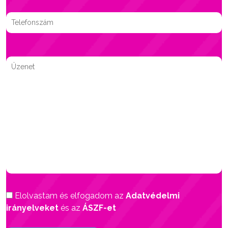
Elolvastam és elfogadom az
Adatvédelmi
irányelveket
és az
ÁSZF-et