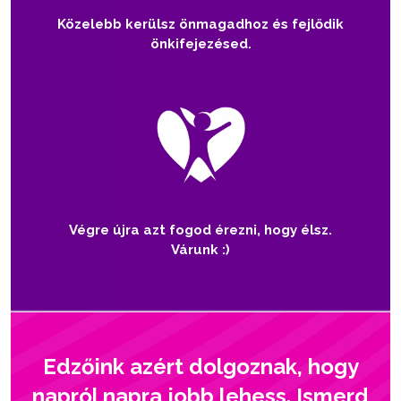
Közelebb kerülsz önmagadhoz és fejlődik
önkifejezésed.
Végre újra azt fogod érezni, hogy élsz.
Várunk :)
Edzőink azért dolgoznak, hogy
napról napra jobb lehess. Ismerd