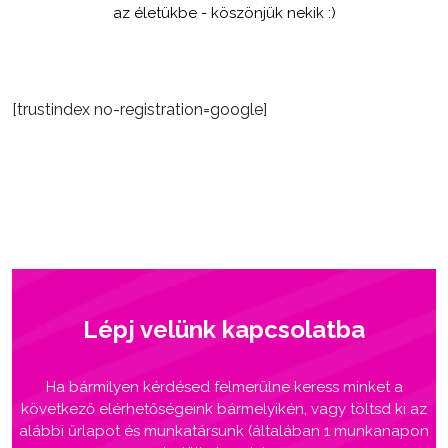
az életükbe - köszönjük nekik :)
[trustindex no-registration=google]
Lépj velünk kapcsolatba
Ha bármilyen kérdésed felmerülne keress minket a
következő elérhetőségeink bármelyikén, vagy töltsd ki az
alábbi űrlapot és munkatársunk (általában 1 munkanapon