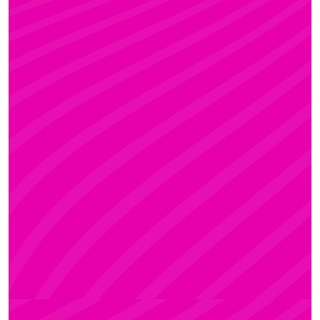
KRISZTI
Rúdsport és Rúdművészet, Aerial Art és Aerial
Fitness