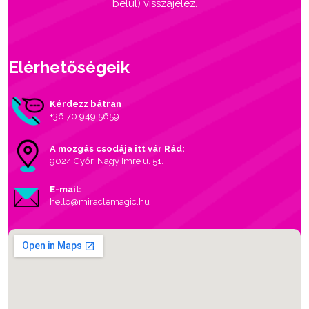
belül) visszajelez.
Elérhetőségeik
Kérdezz bátran
+36 70 949 5659
A mozgás csodája itt vár Rád:
9024 Győr, Nagy Imre u. 51.
E-mail:
hello@miraclemagic.hu