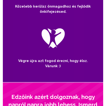
Közelebb kerülsz önmagadhoz és fejlődik
önkifejezésed.
Végre újra azt fogod érezni, hogy élsz.
Várunk :)
Edzőink azért dolgoznak, hogy
napról napra jobb lehess. Ismerd