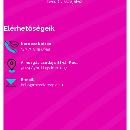
belül) visszajelez.
Elérhetőségeik
Kérdezz bátran
+36 70 949 5659
A mozgás csodája itt vár Rád:
9024 Győr, Nagy Imre u. 51.
E-mail:
hello@miraclemagic.hu