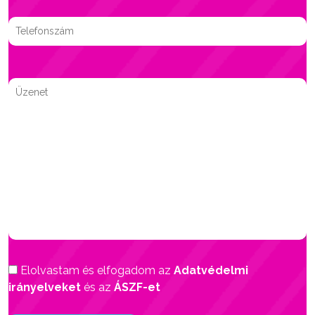
Elolvastam és elfogadom az
Adatvédelmi
irányelveket
és az
ÁSZF-et