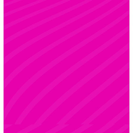
KRISZTI
Rúdsport és Rúdművészet, Aerial Art és Aerial
Fitness