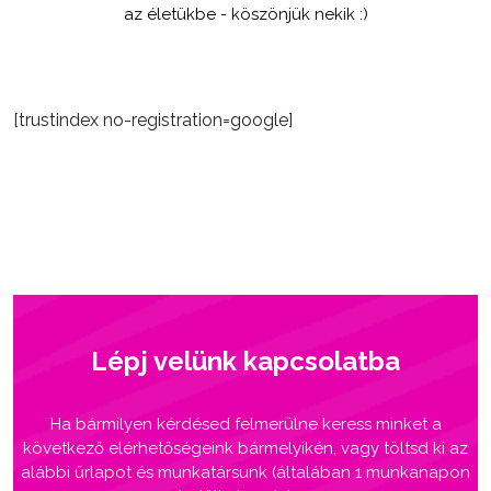
az életükbe - köszönjük nekik :)
[trustindex no-registration=google]
Lépj velünk kapcsolatba
Ha bármilyen kérdésed felmerülne keress minket a
következő elérhetőségeink bármelyikén, vagy töltsd ki az
alábbi űrlapot és munkatársunk (általában 1 munkanapon