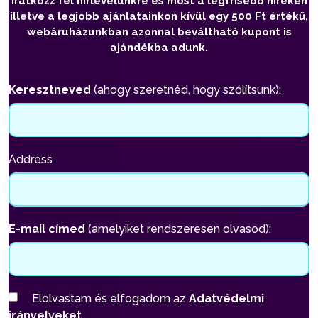
Iratkozz fel hírlevelünkre és most a legfrisebb híreken
illetve a legjobb ajánlatainkon kívül egy 500 Ft értékű,
webáruházunkban azonnal beváltható kupont is
ajándékba adunk.
Keresztneved
(ahogy szeretnéd, hogy szólítsunk):
Address
E-mail címed
(amelyiket rendszeresen olvasod):
Elolvastam és elfogadom az
Adatvédelmi
irányelveket.