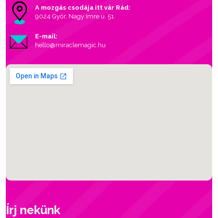
A mozgás csodája itt vár Rád:
9024 Győr, Nagy Imre u. 51.
E-mail:
hello@miraclemagic.hu
Írj nekünk