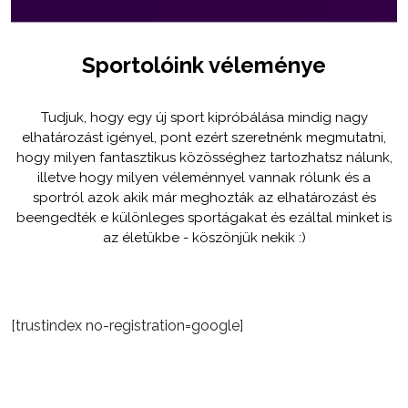
Sportolóink véleménye
Tudjuk, hogy egy új sport kipróbálása mindig nagy
elhatározást igényel, pont ezért szeretnénk megmutatni,
hogy milyen fantasztikus közösséghez tartozhatsz nálunk,
illetve hogy milyen véleménnyel vannak rólunk és a
sportról azok akik már meghozták az elhatározást és
beengedték e különleges sportágakat és ezáltal minket is
az életükbe - köszönjük nekik :)
[trustindex no-registration=google]