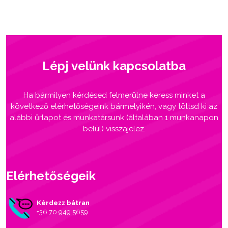
Lépj velünk kapcsolatba
Ha bármilyen kérdésed felmerülne keress minket a
következő elérhetőségeink bármelyikén, vagy töltsd ki az
alábbi űrlapot és munkatársunk (általában 1 munkanapon
belül) visszajelez.
Elérhetőségeik
Kérdezz bátran
+36 70 949 5659