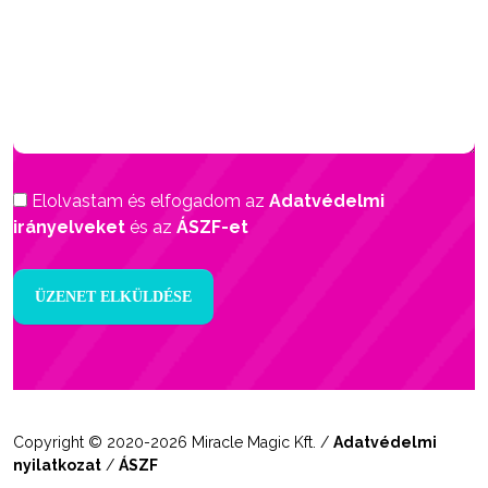
Elolvastam és elfogadom az
Adatvédelmi
irányelveket
és az
ÁSZF-et
Copyright © 2020-2026 Miracle Magic Kft. /
Adatvédelmi
nyilatkozat
/
ÁSZF