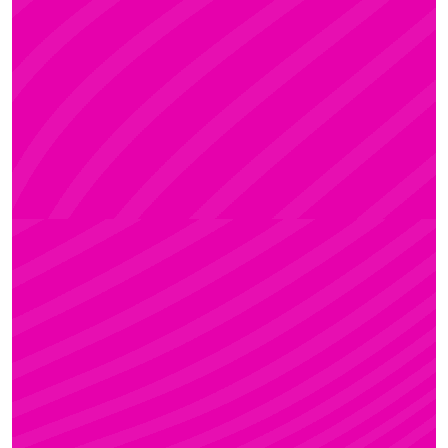
KRISZTI
Rúdsport és Rúdművészet, Aerial Art és Aerial
Fitness