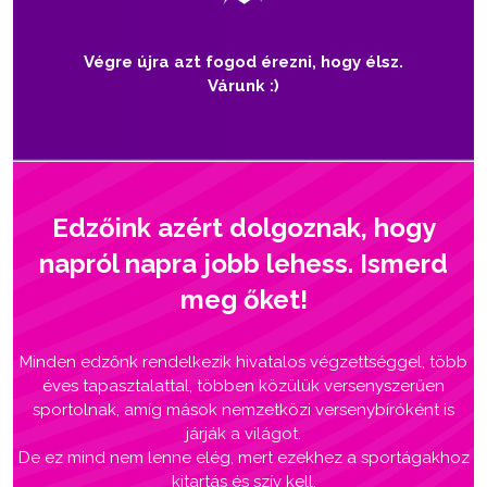
Végre újra azt fogod érezni, hogy élsz.
Várunk :)
Edzőink azért dolgoznak, hogy
napról napra jobb lehess. Ismerd
meg őket!
Minden edzőnk rendelkezik hivatalos végzettséggel, több
éves tapasztalattal, többen közülük versenyszerűen
sportolnak, amíg mások nemzetközi versenybíróként is
járják a világot.
De ez mind nem lenne elég, mert ezekhez a sportágakhoz
kitartás és szív kell.