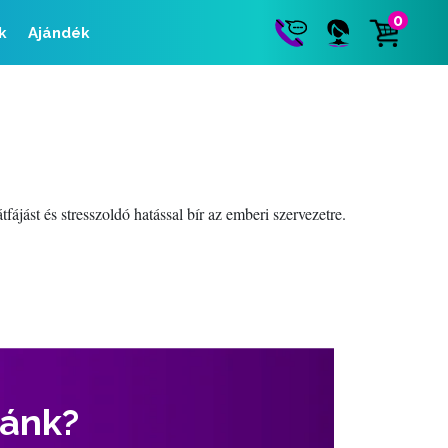
0
k
Ajándék
ájást és stresszoldó hatással bír az emberi szervezetre.
zánk?