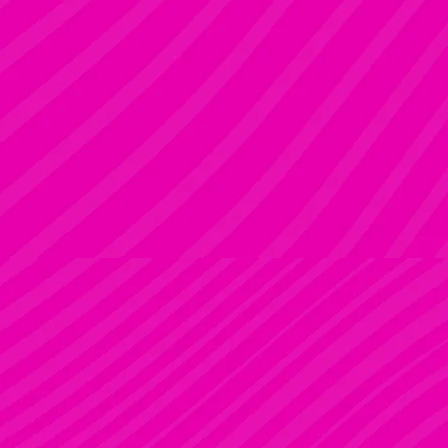
ADRI
Rúdsport és Rúdművészet