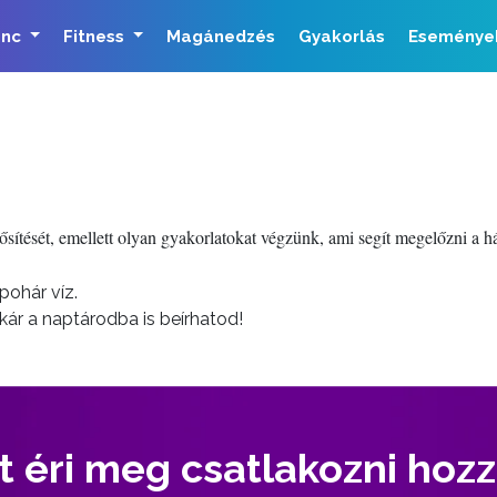
ánc
Fitness
Magánedzés
Gyakorlás
Eseménye
tését, emellett olyan gyakorlatokat végzünk, ami segít megelőzni a hátf
pohár víz.
kár a naptárodba is beírhatod!
t éri meg csatlakozni hoz