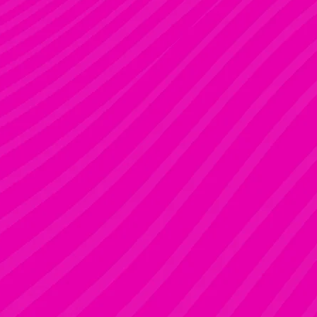
FANNI
Rúdsport és Gyerek Rúdsport