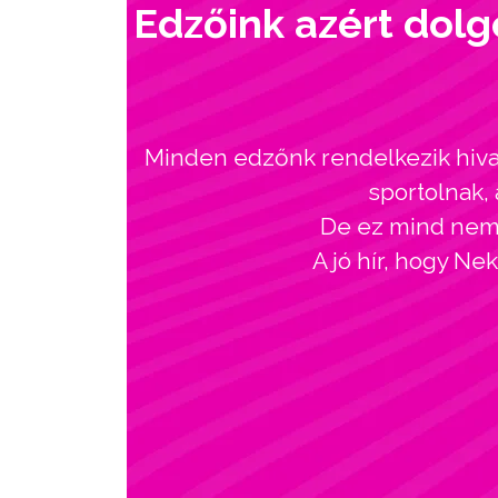
Edzőink azért dolg
Minden edzőnk rendelkezik hivat
sportolnak, 
De ez mind nem l
A jó hír, hogy Ne