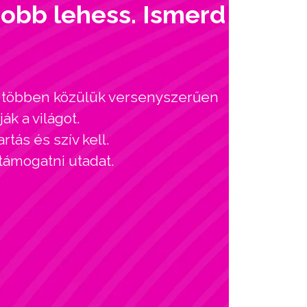
jobb lehess. Ismerd
l, többen közülük versenyszerűen
ák a világot.
tás és szív kell.
 támogatni utadat.