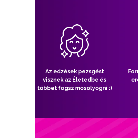
Az edzések pezsgést
For
visznek az Életedbe és
er
többet fogsz mosolyogni :)