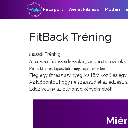
Rúdsport
Aerial Fitness
Modern T
FitBack Tréning
FitBack
Tréning
A edzésen fókuszba hozzuk a gerinc melletti izmok erősí
Próbáld ki és tapasztald meg saját testeden!
Elég egy fitnesz szőnyeg, kis törölköző és egy 
Az időpontot, hogy ne szalaszd el az edzést, a
Eddz velünk az otthonod kényelméből!
Miér