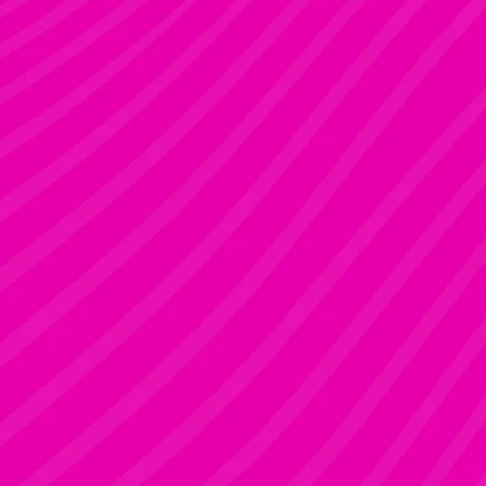
KRISZTI
Rúdsport és Rúdművészet, Aerial Art és Aerial Fitness