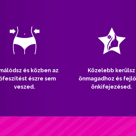
málódsz és közben az
Közelebb kerülsz
őfeszítést észre sem
önmagadhoz és fejlő
veszed.
önkifejezésed.