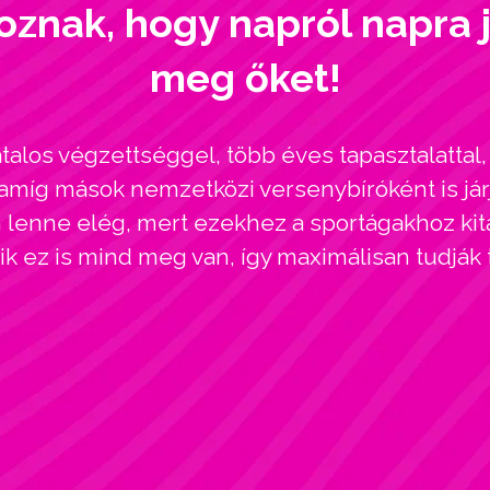
oznak, hogy napról napra 
meg őket!
alos végzettséggel, több éves tapasztalatta
amíg mások nemzetközi versenybíróként is járj
enne elég, mert ezekhez a sportágakhoz kitar
kik ez is mind meg van, így maximálisan tudják