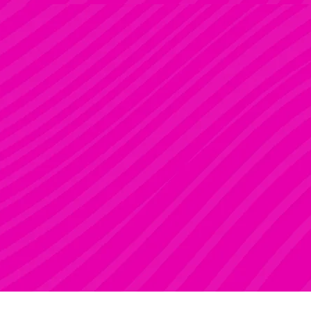
ZSÓFI
Rúdsport, STRONG & Flexy, Gerinctorna