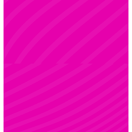
KRISZTI
Rúdsport és Rúdművészet, Aerial Art és Aerial
Fitness