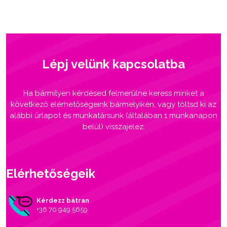
Lépj velünk kapcsolatba
Ha bármilyen kérdésed felmerülne keress minket a
következő elérhetőségeink bármelyikén, vagy töltsd ki az
alábbi űrlapot és munkatársunk (általában 1 munkanapon
belül) visszajelez.
Elérhetőségeik
Kérdezz bátran
+36 70 949 5659