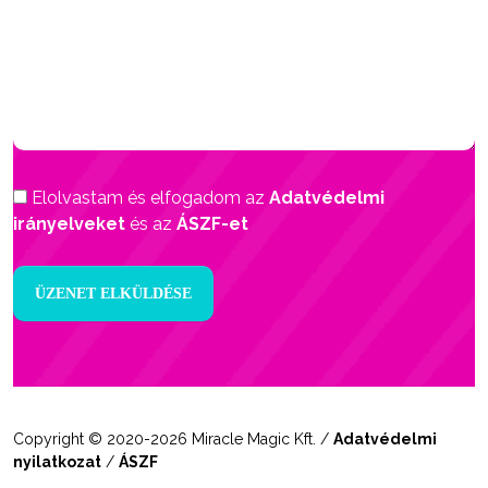
Elolvastam és elfogadom az
Adatvédelmi
irányelveket
és az
ÁSZF-et
Copyright © 2020-2026 Miracle Magic Kft. /
Adatvédelmi
nyilatkozat
/
ÁSZF