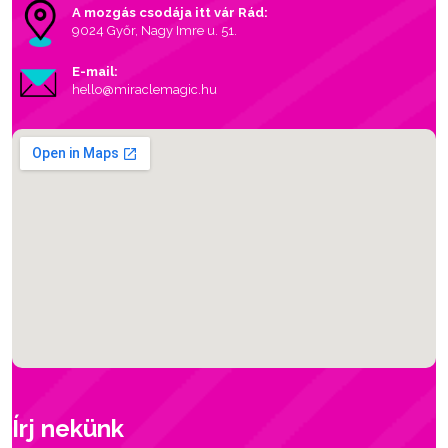
A mozgás csodája itt vár Rád:
9024 Győr, Nagy Imre u. 51.
E-mail:
hello@miraclemagic.hu
Írj nekünk