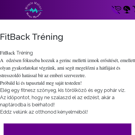
FitBack Tréning
FitBack
Tréning
A edzésen fókuszba hozzuk a gerinc melletti izmok erősítését, emellett
olyan gyakorlatokat végzünk, ami segít megelőzni a hátfájást és
stresszoldó hatással bír az emberi szervezetre.
Próbáld ki és tapasztald meg saját testeden!
Elég egy fitnesz szőnyeg, kis törölköző és egy pohár víz.
Az időpontot, hogy ne szalaszd el az edzést, akár a
naptárodba is beírhatod!
Eddz velünk az otthonod kényelméből!