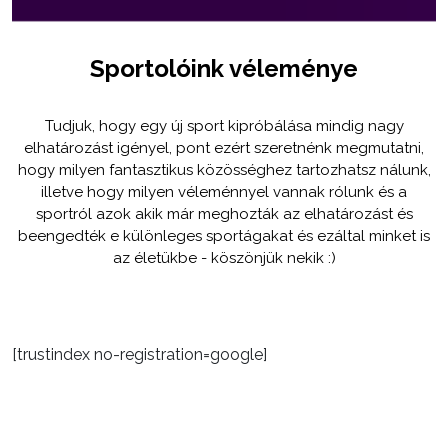
Sportolóink véleménye
Tudjuk, hogy egy új sport kipróbálása mindig nagy
elhatározást igényel, pont ezért szeretnénk megmutatni,
hogy milyen fantasztikus közösséghez tartozhatsz nálunk,
illetve hogy milyen véleménnyel vannak rólunk és a
sportról azok akik már meghozták az elhatározást és
beengedték e különleges sportágakat és ezáltal minket is
az életükbe - köszönjük nekik :)
[trustindex no-registration=google]