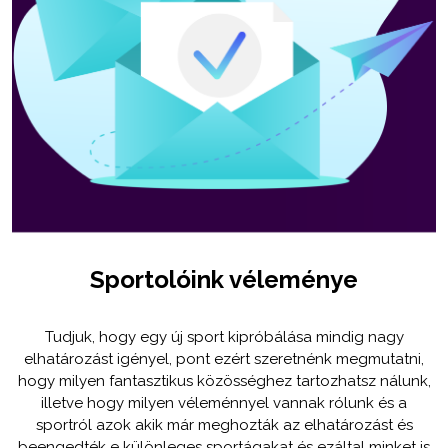
Sportolóink véleménye
Tudjuk, hogy egy új sport kipróbálása mindig nagy
elhatározást igényel, pont ezért szeretnénk megmutatni,
hogy milyen fantasztikus közösséghez tartozhatsz nálunk,
illetve hogy milyen véleménnyel vannak rólunk és a
sportról azok akik már meghozták az elhatározást és
beengedték e különleges sportágakat és ezáltal minket is