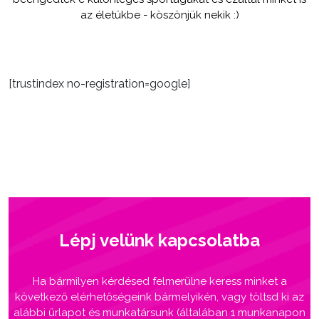
az életükbe - köszönjük nekik :)
[trustindex no-registration=google]
Lépj velünk kapcsolatba
Ha bármilyen kérdésed felmerülne keress minket a
következő elérhetőségeink bármelyikén, vagy töltsd ki az
alábbi űrlapot és munkatársunk (általában 1 munkanapon