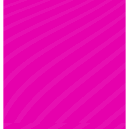
KRISZTI
Rúdsport és Rúdművészet, Aerial Art és Aerial
Fitness