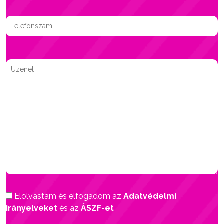
Elolvastam és elfogadom az
Adatvédelmi
irányelveket
és az
ÁSZF-et