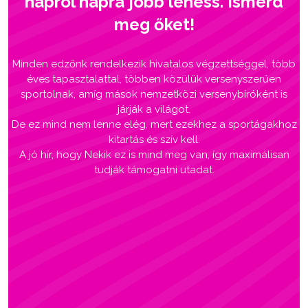
napról napra jobb lehess. Ismerd
meg őket!
Minden edzőnk rendelkezik hivatalos végzettséggel, több
éves tapasztalattal, többen közülük versenyszerűen
sportolnak, amíg mások nemzetközi versenybíróként is
járják a világot.
De ez mind nem lenne elég, mert ezekhez a sportágakhoz
kitartás és szív kell.
A jó hír, hogy Nekik ez is mind meg van, így maximálisan
tudják támogatni utadat.