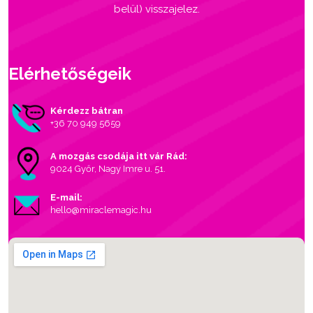
belül) visszajelez.
Elérhetőségeik
Kérdezz bátran
+36 70 949 5659
A mozgás csodája itt vár Rád:
9024 Győr, Nagy Imre u. 51.
E-mail:
hello@miraclemagic.hu