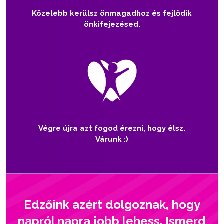
Közelebb kerülsz önmagadhoz és fejlődik
önkifejezésed.
Végre újra azt fogod érezni, hogy élsz.
Várunk :)
Edzőink azért dolgoznak, hogy
napról napra jobb lehess. Ismerd