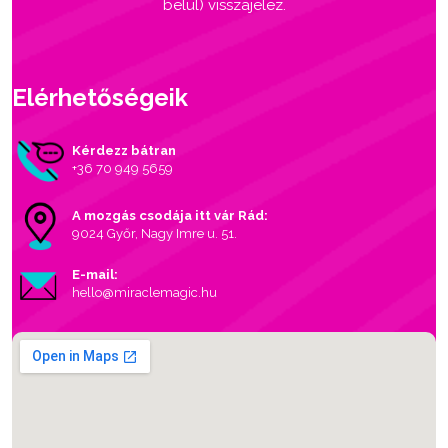
belül) visszajelez.
Elérhetőségeik
Kérdezz bátran
+36 70 949 5659
A mozgás csodája itt vár Rád:
9024 Győr, Nagy Imre u. 51.
E-mail:
hello@miraclemagic.hu