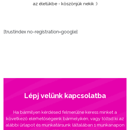
az életükbe - köszönjük nekik :)
[trustindex no-registration=google]
Lépj velünk kapcsolatba
Ha bármilyen kérdésed felmerülne keress minket a
következő elérhetőségeink bármelyikén, vagy töltsd ki az
alábbi űrlapot és munkatársunk (általában 1 munkanapon