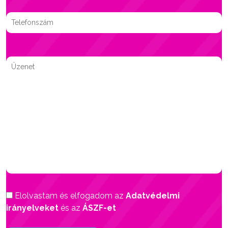
Elolvastam és elfogadom az
Adatvédelmi
irányelveket
és az
ÁSZF-et