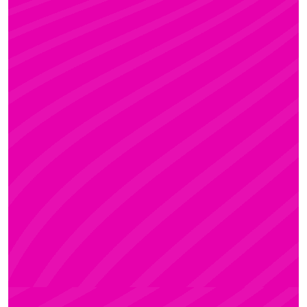
KRISZTI
Rúdsport és Rúdművészet, Aerial Art és Aerial
Fitness