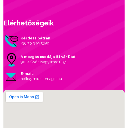
Elérhetőségeik
Kérdezz bátran
+36 70 949 5659
A mozgás csodája itt vár Rád:
9024 Győr, Nagy Imre u. 51.
E-mail:
hello@miraclemagic.hu