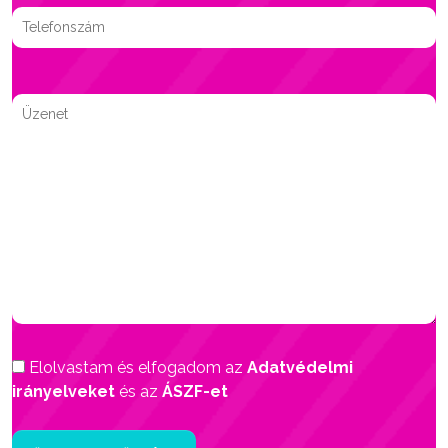
Elolvastam és elfogadom az
Adatvédelmi
irányelveket
és az
ÁSZF-et