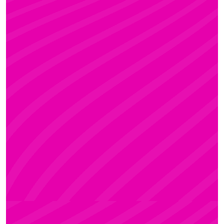
KRISZTI
Rúdsport és Rúdművészet, Aerial Art és Aerial
Fitness