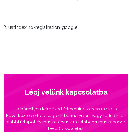
[trustindex no-registration=google]
Lépj velünk kapcsolatba
Ha bármilyen kérdésed felmerülne keress minket a
következő elérhetőségeink bármelyikén, vagy töltsd ki az
alábbi űrlapot és munkatársunk (általában 1 munkanapon
belül) visszajelez.