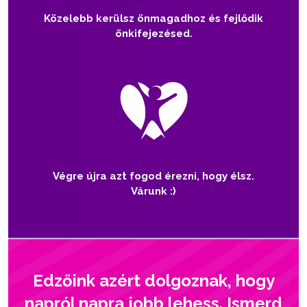
Közelebb kerülsz önmagadhoz és fejlődik
önkifejezésed.
Végre újra azt fogod érezni, hogy élsz.
Várunk :)
Edzőink azért dolgoznak, hogy
napról napra jobb lehess. Ismerd