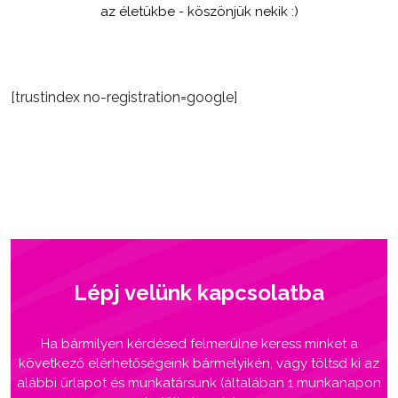
az életükbe - köszönjük nekik :)
[trustindex no-registration=google]
Lépj velünk kapcsolatba
Ha bármilyen kérdésed felmerülne keress minket a
következő elérhetőségeink bármelyikén, vagy töltsd ki az
alábbi űrlapot és munkatársunk (általában 1 munkanapon