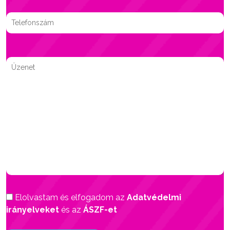
Elolvastam és elfogadom az
Adatvédelmi
irányelveket
és az
ÁSZF-et