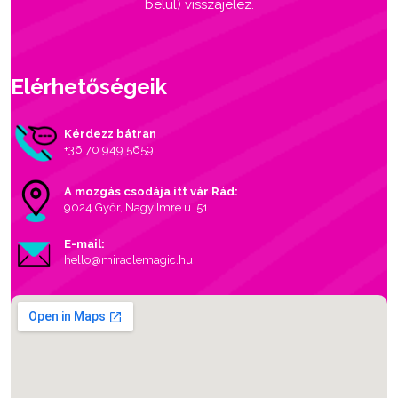
belül) visszajelez.
Elérhetőségeik
Kérdezz bátran
+36 70 949 5659
A mozgás csodája itt vár Rád:
9024 Győr, Nagy Imre u. 51.
E-mail:
hello@miraclemagic.hu