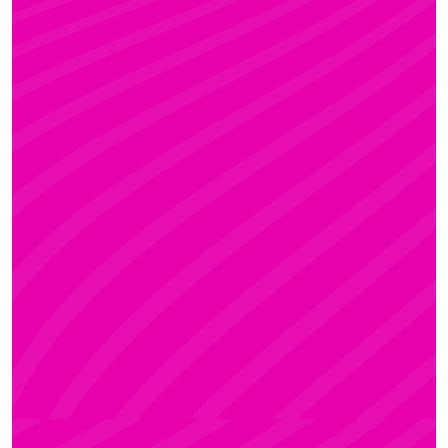
KRISZTI
Rúdsport és Rúdművészet, Aerial Art és Aerial
Fitness