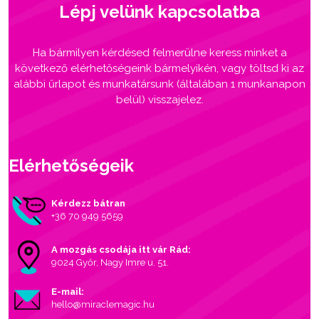
Lépj velünk kapcsolatba
Ha bármilyen kérdésed felmerülne keress minket a
következő elérhetőségeink bármelyikén, vagy töltsd ki az
alábbi űrlapot és munkatársunk (általában 1 munkanapon
belül) visszajelez.
Elérhetőségeik
Kérdezz bátran
+36 70 949 5659
A mozgás csodája itt vár Rád:
9024 Győr, Nagy Imre u. 51.
E-mail:
hello@miraclemagic.hu