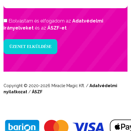
Elolvastam és elfogadom az
Adatvédelmi
irányelveket
és az
ÁSZF-et
Copyright © 2020-2026 Miracle Magic Kft. /
Adatvédelmi
nyilatkozat
/
ÁSZF