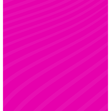
KRISZTI
Rúdsport és Rúdművészet, Aerial Art és Aerial
Fitness